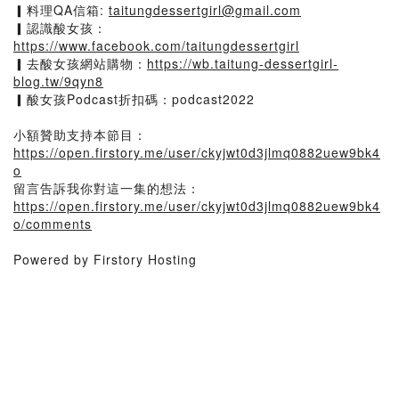
▎料理QA信箱:
taitungdessertgirl@gmail.com
▎認識酸女孩：
https://www.facebook.com/taitungdessertgirl
▎去酸女孩網站購物：
https://wb.taitung-dessertgirl-
blog.tw/9qyn8
▎酸女孩Podcast折扣碼：podcast2022
小額贊助支持本節目：
https://open.firstory.me/user/ckyjwt0d3jlmq0882uew9bk4
o
留言告訴我你對這一集的想法：
https://open.firstory.me/user/ckyjwt0d3jlmq0882uew9bk4
o/comments
Powered by Firstory Hosting