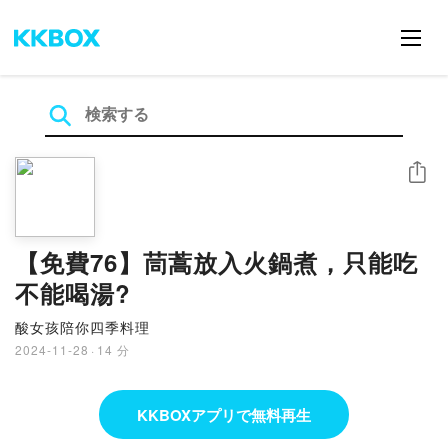
シェア
【免費76】茼蒿放入火鍋煮，只能吃
不能喝湯?
酸女孩陪你四季料理
2024-11-28
·
14 分
KKBOXアプリで無料再生