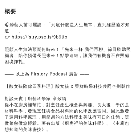
概要
🎧聽藝人苗可麗說：「到底什麼是人生無常，直到經歷過才知
道……」
👉
https://fstry.pse.is/9b9ttb
照顧人生無法預期何時來！「先來一杯 我們再聊」節目聆聽照
顧者、陪你預備長照未來！點擊連結，讓我們有機會不在照顧
困境掙扎。
—— 以上為 Firstory Podcast 廣告 ——
【酸女孩陪你四季料理】酸女孩 x 聲鮮時采科技共同企劃製作
對談來賓｜廚藝科學家-章致綱
從小在廚房裡幫忙，對烹飪產生概念與興趣。長大後，學的是
材料科學，發現烹飪與食品材料間的化學反應雷同。因此激發
了運用科學原理，用簡易的方法料理出美味有可口的佳餚，讓
做菜愈做愈輕鬆。著有出版《廚房裡的美味科學》、《主廚也
想知道的美味密技》。