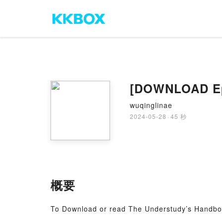
[DOWNLOAD Epu
wuqinglinae
2024-05-28
·
45 秒
概要
To Download or read The Understudy’s Handb