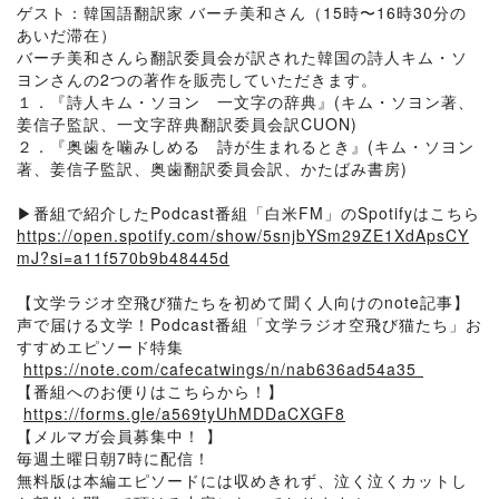
ゲスト：韓国語翻訳家 バーチ美和さん（15時〜16時30分の
あいだ滞在）
バーチ美和さんら翻訳委員会が訳された韓国の詩人キム・ソ
ヨンさんの2つの著作を販売していただきます。
１．『詩人キム・ソヨン 一文字の辞典』(キム・ソヨン著、
姜信子監訳、一文字辞典翻訳委員会訳CUON)
２．『奥歯を噛みしめる 詩が生まれるとき』(キム・ソヨン
著、姜信子監訳、奥歯翻訳委員会訳、かたばみ書房)
▶︎番組で紹介したPodcast番組「白米FM」のSpotifyはこちら
https://open.spotify.com/show/5snjbYSm29ZE1XdApsCY
mJ?si=a11f570b9b48445d
【文学ラジオ空飛び猫たちを初めて聞く人向けのnote記事】
声で届ける文学！Podcast番組「文学ラジオ空飛び猫たち」お
すすめエピソード特集
⁠⁠⁠⁠⁠⁠
https://note.com/cafecatwings/n/nab636ad54a35⁠⁠⁠⁠⁠⁠
【番組へのお便りはこちらから！】
⁠⁠⁠⁠⁠⁠
https://forms.gle/a569tyUhMDDaCXGF8
⁠⁠⁠⁠⁠⁠
【メルマガ会員募集中！ 】
毎週土曜日朝7時に配信！
無料版は本編エピソードには収めきれず、泣く泣くカットし