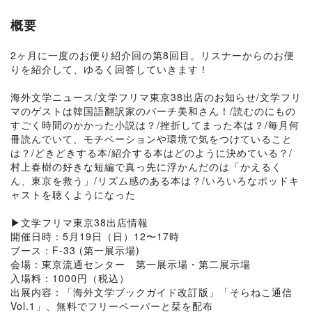
概要
2ヶ月に一度のお便り紹介回の第8回目。リスナーからのお便
りを紹介して、ゆるく回答していきます！
海外文学ニュース/文学フリマ東京38出店のお知らせ/文学フリ
マのゲストは韓国語翻訳家のバーチ美和さん！/読むのにもの
すごく時間のかかった小説は？/挫折してまった本は？/毎月何
冊読んでいて、モチベーションや環境で気をつけていること
は？/どきどきする本/紹介する本はどのように決めている？/
村上春樹の好きな短編で真っ先に浮かんだのは「かえるく
ん、東京を救う」/リズム感のある本は？/いろいろなポッドキ
ャストを聴くようになった
▶︎文学フリマ東京38出店情報
開催日時：5月19日（日）12〜17時
ブース：F-33 (第一展示場)
会場：東京流通センター 第一展示場・第二展示場
入場料：1000円（税込）
出展内容：「海外文学ブックガイド改訂版」「そらねこ通信
Vol.1」、無料でフリーペーパーと栞を配布