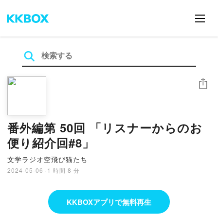
シェア
番外編第 50回 「リスナーからのお
便り紹介回#8」
文学ラジオ空飛び猫たち
2024-05-06
·
1 時間 8 分
KKBOXアプリで無料再生