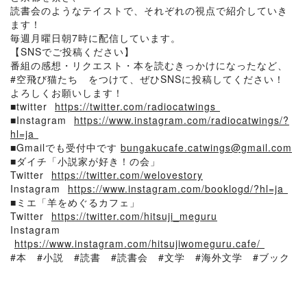
読書会のようなテイストで、それぞれの視点で紹介していき
ます！
毎週月曜日朝7時に配信しています。
【SNSでご投稿ください】
番組の感想・リクエスト・本を読むきっかけになったなど、
#空飛び猫たち をつけて、ぜひSNSに投稿してください！
よろしくお願いします！
■twitter ⁠⁠⁠⁠⁠⁠
https://twitter.com/radiocatwings⁠⁠⁠⁠⁠⁠
■Instagram ⁠⁠⁠⁠⁠⁠
https://www.instagram.com/radiocatwings/?
hl=ja⁠⁠⁠⁠⁠⁠
■Gmailでも受付中です
bungakucafe.catwings@gmail.com
■ダイチ「小説家が好き！の会」
Twitter ⁠⁠⁠⁠⁠⁠
https://twitter.com/welovestory
⁠⁠⁠⁠⁠⁠
Instagram⁠⁠⁠⁠⁠⁠
https://www.instagram.com/booklogd/?hl=ja⁠⁠⁠⁠⁠⁠
■ミエ「羊をめぐるカフェ」
Twitter⁠⁠⁠⁠⁠⁠
https://twitter.com/hitsuji_meguru
⁠⁠⁠⁠⁠⁠
Instagram
⁠⁠⁠⁠⁠⁠
https://www.instagram.com/hitsujiwomeguru.cafe/⁠⁠⁠⁠⁠⁠
#本 #小説 #読書 #読書会 #文学 #海外文学 #ブック