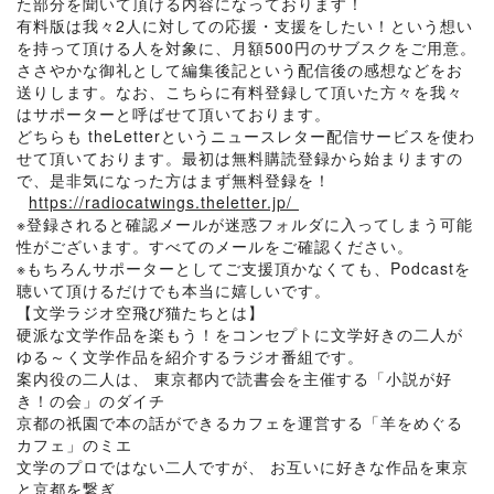
た部分を聞いて頂ける内容になっております！
有料版は我々2人に対しての応援・支援をしたい！という想い
を持って頂ける人を対象に、月額500円のサブスクをご用意。
ささやかな御礼として編集後記という配信後の感想などをお
送りします。なお、こちらに有料登録して頂いた方々を我々
はサポーターと呼ばせて頂いております。
どちらも theLetterというニュースレター配信サービスを使わ
せて頂いております。最初は無料購読登録から始まりますの
で、是非気になった方はまず無料登録を！
⁠⁠⁠⁠⁠⁠
https://radiocatwings.theletter.jp/⁠⁠⁠⁠⁠⁠
※登録されると確認メールが迷惑フォルダに入ってしまう可能
性がございます。すべてのメールをご確認ください。
※もちろんサポーターとしてご支援頂かなくても、Podcastを
聴いて頂けるだけでも本当に嬉しいです。
【文学ラジオ空飛び猫たちとは】
硬派な文学作品を楽もう！をコンセプトに文学好きの二人が
ゆる～く文学作品を紹介するラジオ番組です。
案内役の二人は、 東京都内で読書会を主催する「小説が好
き！の会」のダイチ
京都の祇園で本の話ができるカフェを運営する「羊をめぐる
カフェ」のミエ
文学のプロではない二人ですが、 お互いに好きな作品を東京
と京都を繋ぎ、