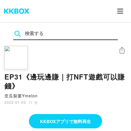
シェア
EP31《邊玩邊賺｜打NFT遊戲可以賺
錢》
歪瓜裂棗Ymelon
2022-01-03
·
11 分
KKBOXアプリで無料再生