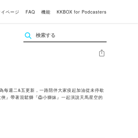
マイページ
FAQ
機能
KKBOX for Podcasters
シェア
調整為每週二&五更新，一路陪伴大家疫起加油從未停歇
大俠』帶著混鬆獅『🦁小獅妹』一起演說天馬星空的
訪》/《🕵 故事偵探》 /《🏫 偵探特訓班》 / 《🚂
事接狗喵不理》/《🥚隱藏單元》