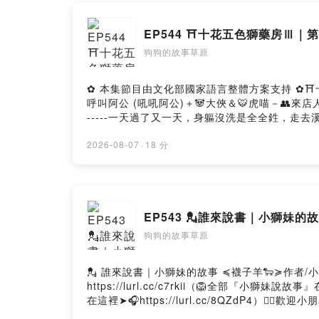
☘️台語單元
EP544 ⛩️十花五色獅藥房Ⅲ｜
《⛩️十花五
狗狗的故事草原
☘️特別企劃
《🏛 文學動
✿ 本集節目由文化部國家語言整體方案支持 ✿⛩️十花
呼叫阿公 (吼吼阿公)＋🐼大俠＆🐯虎喵－👥來店人客：🎃宅
-----一天過了又一天，身軀沒洗是全全鉎，走去溪仔邊洗三遍，
✣✣✣✣✣✣
邊。」➫自己無法生育，卻怪罪鄰居。是用來嘲諷
🎈第❶季 202
得吃，勝過看別人的臉色。比喻凡事得靠自己，不要
2026-08-07
·
18 分
🎈第❷季 202
Ⅰ》在這裡➤🎧https://lurl.cc/EuJvRs《⛩️
🎈第❸季 202
部國家語言整體方案支持（補助單位：文化部）Powered b
🎈第❹季 202
🎈第❺季 202
EP543 💂誰來說書｜小獅妹的
🎈第❻季 202
🎈第❼季 202
狗狗的故事草原
🎈第❽季 202
🎈第❾季 202
💂 誰來說書｜小獅妹的故事 ≼襪子羊🐑≽作者/小獅
✣✣✣✣✣✣
https://lurl.cc/c7rkii（🦁全部『小獅妹說故事
🔖狗狗的故
在這裡➤🎧https://lurl.cc/8QZdP4）🙋‍
➤https://www.facebook.com/storygrasslandI
🔖狗狗的故