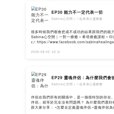
--
EP30 能力不一定代表一切
Hosting pr
Sabina心空間｜一起來身心靈療癒
很多時候我們都會把成不成功的結果跟我們的能力
Sabina心空間｜一對一療癒 • 希塔療癒課程 • 印度占星 htt p
👉 https://www.facebook.com/sabinahealing
2026-08-02
·
22 分
EP29 靈魂伴侶：為什麼我們
Sabina心空間｜一起來身心靈療癒
伴侶在我們所有的關係中，是一個很特別的存在。 很
伴侶」就等於完全沒有問題嗎？ 為什麼我們遇到有些人會被吸引
跟大家分享： •怎麼去定義靈魂伴侶 •靈魂伴侶為何會吸引彼此 •如何跨越伴侶的議題 — 
https://shealingspace.com/ 追蹤 IG 👉 https: