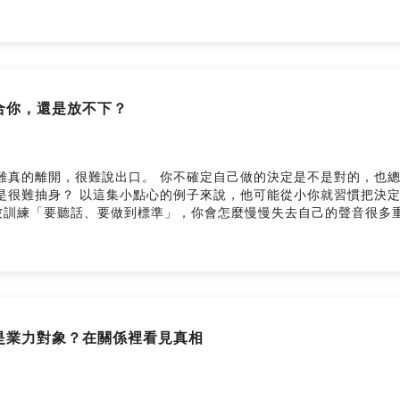
適合你，還是放不下？
開，很難說出口。 你不確定自己做的決定是不是對的，也總擔心別人會怎麼看你。
以這集小點心的例子來說，他可能從小你就習慣把決定權交給別人。 — 💬 我們會一
被訓練「要聽話、要做到標準」，你會怎麼慢慢失去自己的聲音很多
別的療癒，歡迎來找Sabina做一對一療癒。 💌 如果你也有想說的故事、想得到一些陪伴或
投稿連結：https://www.shealingspace.com/healing-aftern
ngspace.com/ --Hosting provided by SoundOn
還是業力對象？在關係裡看見真相