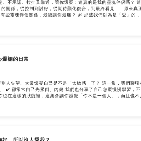
靠近，讓你懷疑：這真的是我的靈魂伴侶嗎？ 這一集的《療癒下午茶》，我們收到一封讓很多人
」的關係，從控制到討好，從期待顯化復合，到最終看見——原來真
有些靈魂伴侶關係，最後讓你最痛？ 🌿 那些我們以為是「愛」的，其實是讓
獨一無二的信念與故事。 ✨ 真正深刻的改變，來自你願不願意去看見「真相」。 
找Sabina做一對一療癒。 💌 如果你也有想說的故事、想得到一些陪伴或指引， 歡迎
s://www.shealingspace.com/healing-afternoon/ －－－ 🧝‍♀️ 
.shealingspace.com/ --Hosting provided by SoundO
心爆棚的日常
失望、太常懷疑自己是不是「太敏感」了？ 這一集，我們聊聊身為高敏感
自己怎麼慢慢學習，不再把自己的敏感當成錯，而是學會在情緒湧來
在這樣的狀態裡，這集會讓你感覺「你不是一個人」，而且也不是你太玻璃
 👯‍♀️ 歡迎追蹤我的：
k：Sabina Healing Space 網站：www.shealingspace.com --Host
不夠好，所以沒人愛我？