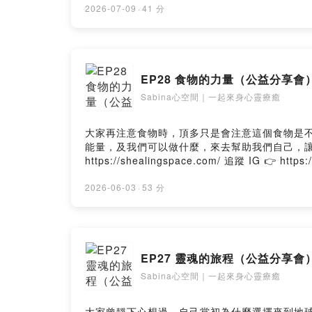
Hosting provided by SoundOn
2026-07-09
·
41 分
EP28 食物的力量（公益分享會
Sabina心空間｜一起來身心靈療癒
大家再注意食物時，頂多只是會注意這個食物是不是健康的，但是
能量，及我們可以做什麼，來去幫助我們自己，讓食物可以去幫助我們，而不是損傷我們。
https://shealingspace.com/ 追蹤 IG 👉 https:
Hosting provided by SoundOn
2026-06-03
·
53 分
EP27 靈魂的旅程（公益分享會
Sabina心空間｜一起來身心靈療癒
大家曾靜下心想過，自己當初為什麼選擇來到地球嗎？ 在亞洲的社會環境裡，我們很容易把事業成就或金錢多寡，直接和人生目的綁在一起。但如果