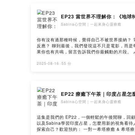
EP23 當世界不理解你：《地球特
Sabina心空間｜一起來身心靈療癒
你有沒有過那種時候，覺得自己不被世界接納？ 電影《地球特派員（Elio）》讓我們聊到心裡最深的一塊：當我們被誤解、不被看見時，我們到底怎麼面對？又會怎麼
反應？ 聊到最後，我們發現這不只是電影，而是每個人都可能遇到的狀況。 原來我們在渴望被理解的同時，
果你也有共鳴，留言告訴我們你最觸動的片段。 🔗 投稿你的故事給《療癒下午茶》： https://www.shealingspace.com/healing-afternoon/ ✨ 想要更深的療癒？
Sabina提供一對一希塔療癒 & 希塔療癒課程教學 更多資
2025-08-16
·
55 分
EP22 療癒下午茶｜印度占星
Sabina心空間｜一起來身心靈療癒
這集是我們的 EP22，一個輕鬆的午後閒聊，
以及Sabina學習印度占星，怎麼用新的視角看待人生 💛 — 🔗 投稿你的故事給《療癒下午茶》： https://www.shealingspace.com/healing-afte