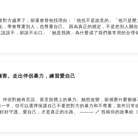
道對方越界了，卻還會替他找理由：「他也不是故意的」「他只是壓
化，學會尊重別人，也尊重自己。 因為真正的穩定，不是把別人關
的3個練習：覺察 ➜ 劃界 ➜ 表達 有時候，自愛不是多做什麼
 https://www.instagram.com/sabina.healingspace/ Facebook
ce --Hosting provided by SoundOn
是傷害。走出伴侶暴力，練習愛自己
語、甚至肢體上的暴力。她想改變，卻感覺什麼都做不了。 在這集《療癒下午茶》，我們聊
另一半，但可以選擇保護自己不要把對方的暴力和不尊重，當作日常
aling-afternoon/ ✨ 想要更深的療癒？ Sabina提供一對一希塔療癒 &