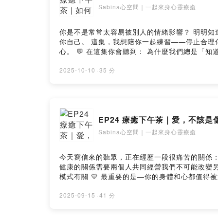
Sabina心空間｜一起來身心靈療癒
你是不是常常太容易被別人的情緒影響？ 明明知
你自己。 這集，我想陪你一起練習——停止合理
心。 💬 在這集你會聽到： 為什麼我們總是「知道該說不，卻說不出口」「她是我媽」為什麼成了我們最常用的合理化理由高敏感的人如何劃出清楚的界線，不再內耗
當對方不改變，我還能怎麼保護自己？讓你不被影響
情緒的主導權。 — 🔗 投稿你的故事給《療癒下午茶》： https://www.shealingspace.com/healing-afternoon/ — ✨ Sabina心空間｜一對一療癒 • 希塔療癒課程 •
2025-10-10
·
35 分
印度占星 https://shealingspace.com/ 追蹤 IG 👉
https://www.facebook.com/sabinahealingspa
EP24 療癒下午茶｜愛，不該
Sabina心空間｜一起來身心靈療癒
今天寫信來的聽眾，正在經歷一段很痛苦的關係： 伴侶對她有言
健康的關係需要兩個人共同經營我們不可能改變
模式有關 💛 最重要的是—你的身體和心都值得被好好守護。愛自己，才是真正的出路。 ——— 🔗 投稿你的故事給《療癒下午茶》：
https://www.shealingspace.com/he
provided by SoundOn
2025-09-15
·
41 分