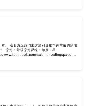
後的靈性
s://www.facebook.com/sabinahealingspace --