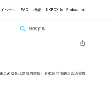
マイページ
FAQ
機能
KKBOX for Podcasters
シェア
ina一路走來或是現階段的體悟。喜歡用理性的語言講靈性