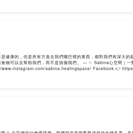
）
所有方進去我們嘴巴裡的東西，都對我們有深大的影響。 這個講座我們去討論到食物本身背
 — ✨ Sabina心空間｜一對一療癒 • 希塔療癒課程 • 印度占星
//www.instagram.com/sabina.healingspace/ Facebook 👉 http
）
從靈魂的宏觀角度