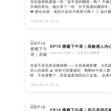
你也曾經執著過一段「說不清的關係」嗎？ 不確定、不承諾、拉扯又
共鳴的來信。她分享了一段「分手後還糾纏四年
💔 顯化失敗，真的只是你不夠努力嗎？ 🌕 為什麼
療癒工作背後的核心： ✨ 每個問題看似相似，但背後都有
是非常的獨特，請理性判斷今天的內容是否適合你。如果需要個別的療癒，歡迎來
2025-06-28
·
40 分
寫信來投稿給我們，我們會不定期選出來信分享與回應 👉 📮 投稿連結：http
係？ 預約一對一希塔療癒、或加入我的課程 ➤ https://www
EP19 療癒下午茶｜高敏感人內
Sabina心空間｜一起來身心靈療癒
你是不是也有這種感覺——太容易被影響、太怕讓別人
別人的感受 ✔️ 很努力想要做到「剛剛好不惹人厭」 ✔️ 卻常常自己先累倒、內傷 我們也分享了
時，不急著壓下，而是溫柔地陪自己走過。 如果你也
的靈魂，這裡是你的歇腳處。 ⚠️ 請記得每個人的狀況都是非常的獨特，請理性判斷今天的內容是否適合你。如果需要個別的療癒，歡迎來找Sabina做一對一療癒。
—— 💌 如果你也有想說的故事、想得到一些陪伴或指引， 歡迎寫信來投稿給我們，我們會不定期選出來信分享與回應 👉 📮 投稿連結：
2025-06-15
·
33 分
https://www.shealingspace.com/healing-afternoon/ －－ 🔮 Sabina 是希塔療癒師 / 導師 ✨ 我的服務：一對一希塔療癒｜希塔療癒課程教學
Instagram：@sabina.healingspace Faceboo
EP18 療癒下午茶｜是不是我