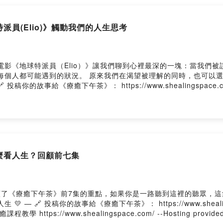
派員(Elio)》觸動我們的人生思考
也可以選擇用不同的方式去看待自己、看待世界。 👉 如
訊請參閱我的網站 --Hosting provided by SoundOn
怎麼看人生？回顧前七集
回顧了《療癒下午茶》前7集的重點，如果你是一路聽到這裡的聽眾，
rnoon/ 🌿 想更深入
探索自己？歡迎預約： 一對一希塔療癒 & 希塔療癒課程教學 https://www.shealings