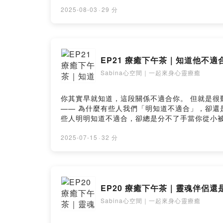
2025-08-03
·
29 分
EP21 療癒下午茶｜知道他不
Sabina心空間｜一起來身心靈療癒
你其實早就知道，這段關係不適合你。 但就是很難真的離
—— 為什麼有些人我們「明知道不適合」，卻還是很難抽身？ 
些人明明知道不適合，卻總是分不了手當你從小
把選擇權拿回來，開始為自己的人生負責 💡你不是放不下對方，你只是還在學習怎麼聽見自己、相信自己。 來聽這集，陪你慢慢練習為自己做決定。 ⚠️ 請記得每個人
的狀況都是非常的獨特，請理性判斷今天的內容是否適合你。如果需要個
2025-07-15
·
32 分
引， 歡迎寫信來投稿給我們，我們會不定期選出來信分享與回應 👉 📮 
（希塔療癒一對一 & 課程教學）： https://www.sheali
EP20 療癒下午茶｜靈魂伴侶
Sabina心空間｜一起來身心靈療癒