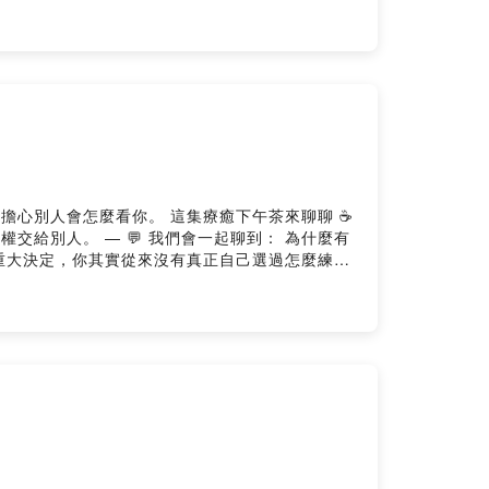
 這集療癒下午茶來聊聊 ☕
起聊到： 為什麼有
重大決定，你其實從來沒有真正自己選過怎麼練習
指
oon/ －－－ ⟡ 我的療癒服務