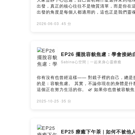
出發，真正的核心往往不是物質清單，而是你在這些
出發的角度是每個人都適用的，這也正是我們靈魂想要的。 希望這段短短的分享，能陪伴你更有意識地觀照自己，找回生命靈魂的滿足感。 —
對一療癒 • 希塔療癒課程 • 印度占星 https://shealings
https://www.facebook.com/sabinahealingspa
2026-06-03
·
45 分
EP26 擺脫容貌焦慮：學會接納
Sabina心空間｜一起來身心靈療癒
你有沒有也曾經這樣—— 對鏡子裡的自己，總是
的是：容貌焦慮。 其實，不論你現在的身體是什麼樣子， 它都一直在努力、在保護你。 真正的「愛自己」不是變得完美， 而是學會溫柔地接納—— 接納這副身體、
這個正在努力生活的你。 🌿 如果你也曾被容貌
https://www.shealingspace.com/healing
https://www.instagram.com/sabina.healings
2025-10-25
·
35 分
EP25 療癒下午茶 | 如何不