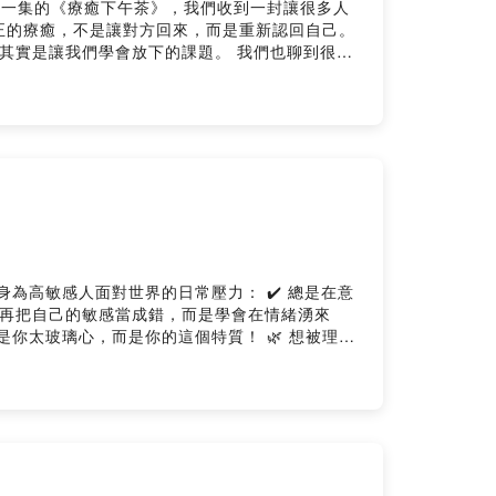
正的療癒，不是讓對方回來，而是重新認回自己。
我們學會放下的課題。 我們也聊到很多
⚠️ 請記得每個人的狀況都
想更深地理解自己與關
n
人面對世界的日常壓力： ✔️ 總是在意
心，而是你的這個特質！ 🌿 想被理解
ing provided by SoundOn