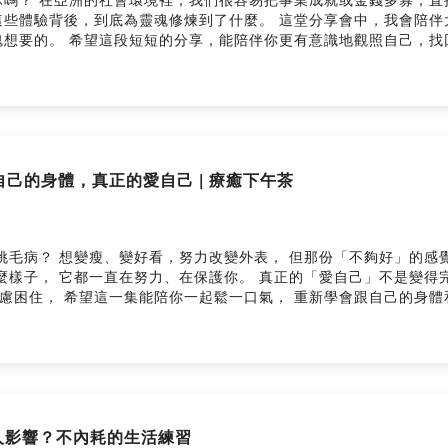
體驗背後，到底為靈魂修煉到了什麼。 這堂分享會中，我會陪伴大家用
 ✨ Sabina心空間｜一
pace.com/ 追蹤 IG 👉 https://www.instagram.com/sabina.
ce --Hosting provided by SoundOn
自己的身體，真正的愛自己 | 療癒下午茶
挑毛病？ 想變瘦、變好看，努力改變外表， 但那份「不夠好」的感
焦慮困住， 希望這一集能陪你一起鬆一口氣， 重新學會跟自己的身體和
-afternoon/ — ✨ Sabina心空間｜一對一療癒 • 希塔療癒課程 • 印度占星 ht
pace/ Facebook 👉 https://www.facebook.com/sabinahealingsp
被他人影響？不內耗的生活練習