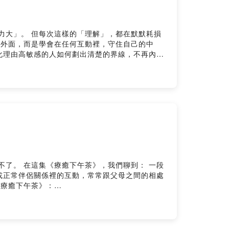
力大」。 但每次這樣的「理解」，都在默默耗損
在外面，而是學會在任何互動裡，守住自己的中
，而是少為別人消耗一點。 希望這集能幫你重新拿回
 👉
到： 一段
或正常伴侶關係裡的互動，常常跟父母之間的相處
 希塔療癒課程教學 更多資訊請參閱我的網站 --Hosting