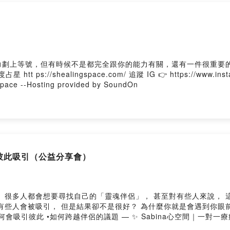
ovided by SoundOn
劃上等號，但有時候不是都完全跟你的能力有關，還有一件很重要的角度
s://shealingspace.com/ 追蹤 IG 👉 https://www.instagr
space --Hosting provided by SoundOn
會彼此吸引（公益分享會）
多人都會想要尋找自己的「靈魂伴侶」， 甚至對有些人來說， 這是他一
， 但是結果卻不是很好？ 為什麼你就是會遇到你眼前的這個人呢？ 在這次的分享會
✨ Sabina心空間｜一對一療癒 • 希塔療癒課程 • 印度占星
//www.instagram.com/sabina.healingspace/ Facebook 👉 http