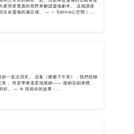
更寬廣的視野來解讀靈魂劇本。 這個講座
healingspace/ Facebook 👉
覺卻一直沒消失。 這集《療癒下午茶》，我們想聊
好。 — ☕ 投稿你的故事：
tps://shealingspace.com/ 追蹤 IG 👉
ace --Hosting provided by SoundOn