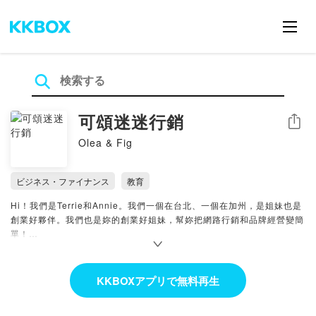
可頌迷迷行銷
シェア
Olea & Fig
ビジネス・ファイナンス
教育
Hi！我們是Terrie和Annie。我們一個在台北、一個在加州，是姐妹也是
創業好夥伴。我們也是妳的創業好姐妹，幫妳把網路行銷和品牌經營變簡
單！
在這裡，我們將和妳分享女創業者背後*無濾鏡*的真實面，帶妳一起走進
我們的創業幕後，讓妳獲得我們事業中的即時情報，還有我們正在利用的
KKBOXアプリで無料再生
技巧和策略 -- 全部毫不保留地與妳分享！