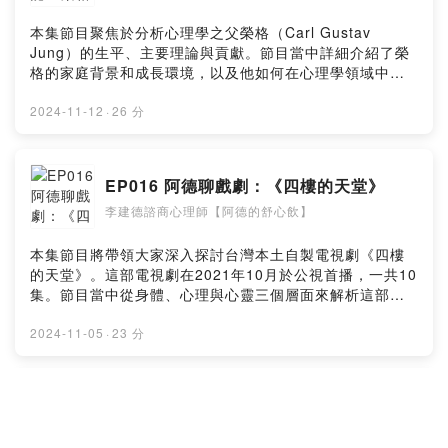
wc1留言告訴我你對這一集的想法：
讀版：第一章👉https://jiandepsy.com/emotional-
https://open.firstory.me/user/cl0i77ii462yd0828t1z1u
shadow-02/Music by SunnyVibesAudio & Vlad Krotov
本集節目聚焦於分析心理學之父榮格（Carl Gustav
wc1/commentsPowered by Firstory Hosting
from Pixabay阿德的舒心飲官網👉
Jung）的生平、主要理論與貢獻。節目當中詳細介紹了榮
https://jiandepsy.com/傳送門👉
格的家庭背景和成長環境，以及他如何在心理學領域中建
https://portaly.cc/jiandeYouTube頻道👉
立自己獨特的理論思想體系，也就是分析心理學
https://www.youtube.com/@jiandepsyFacebook粉絲專
（analytical psychology）。節目中從榮格孤獨的童年一
2024-11-12
·
26 分
頁👉https://www.facebook.com/jiande.psy/Instagram
路提及到他在學術道路上的深刻追尋：他早年從祖父的影
👉https://www.instagram.com/jiandepsy/Threads👉
響當中尋找出人生的職涯方向，並且一度與精神分析學派
https://www.threads.net/@jiandepsyPodcast Platform
的創始者佛洛伊德產生相當深厚的交情；然而，他後來卻
EP016 阿德聊戲劇：《四樓的天堂》
👉https://pse.is/4n4ezc小額贊助支持本節目：
選擇與佛洛伊德分道揚鑣，經歷一番心理危機之後，淬鍊
https://open.firstory.me/user/cl0i77ii462yd0828t1z1u
李建德諮商心理師【阿德的舒心飲】
出一套與眾不同、讓人眼睛為之一亮的心理學理論。這其
wc1留言告訴我你對這一集的想法：
間榮格到底體驗到什麼樣的歷程？在本集節目中有詳細說
https://open.firstory.me/user/cl0i77ii462yd0828t1z1u
明。榮格的理論強調人類心靈的演化基礎，尤其是他所提
本集節目將帶領大家深入探討台灣本土自製電視劇《四樓
wc1/commentsPowered by Firstory Hosting
出的人格理論，為心理學領域帶來了既廣泛又深遠的影
的天堂》。這部電視劇在2021年10月於公視首播，一共10
響。節目中針對榮格人格理論的四大部分中的其中兩大部
集。節目當中從身體、心理與心靈三個層面來解析這部電
分，包括意識階層與原型進行介紹，亦闡述榮格如何看待
視劇的劇情與角色關係：一開始介紹人體經絡的概念，並
人類心靈的整體性和個體化歷程。網站圖文好讀版👉
探討心包經、三焦經及脾經的作用及保養方法；緊接著轉
2024-11-05
·
23 分
https://jiandepsy.com/carl-jung/Music by Olexy &
到心理層面，包括分析心理師張琪與母親顏玉梅之間的母
Sergii Pavkin from Pixabay阿德的舒心飲官網👉
女關係、詹老師與子女間的互動狀況，以及暗黑女王歌手
https://jiandepsy.com/傳送門👉
LETO本身自信不足的議題；最後探討心靈層面，除了帶領
EP015 心理人物誌：馬勒
https://portaly.cc/jiandeYouTube頻道👉
大家從貝塞爾‧范德寇醫師《心靈的傷，身體會記住》一書
https://www.youtube.com/@jiandepsyFacebook粉絲專
李建德諮商心理師【阿德的舒心飲】
中的敘述，去了解創傷在身體與大腦中留下的印痕如何影