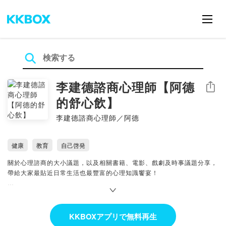
李建德諮商心理師【阿德
シェア
的舒心飲】
李建德諮商心理師／阿德
健康
教育
自己啓発
關於心理諮商的大小議題，以及相關書籍、電影、戲劇及時事議題分享，
帶給大家最貼近日常生活也最豐富的心理知識饗宴！
Powered by Firstory Hosting
KKBOXアプリで無料再生