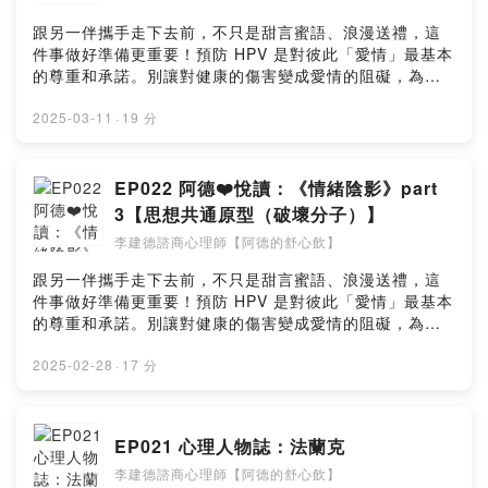
頁👉https://www.facebook.com/jiande.psy/Instagram
紹小孩原型的第一個面向：創傷小孩原型，特別是如何影
👉https://pse.is/4n4ezc小額贊助支持本節目：
👉https://www.instagram.com/jiandepsy/Threads👉
響個人的行為與情感反應，並透過書上的具體案例，來說
跟另一伴攜手走下去前，不只是甜言蜜語、浪漫送禮，這
https://open.firstory.me/user/cl0i77ii462yd0828t1z1u
https://www.threads.net/@jiandepsyPodcast Platform
明創傷如何在生活中持續影響我們的決策與人際關係。隨
件事做好準備更重要！預防 HPV 是對彼此「愛情」最基本
wc1留言告訴我你對這一集的想法：
👉https://pse.is/4n4ezc小額贊助支持本節目：
後節目中繼續介紹小孩原型的第二個面向：孤單小孩原
的尊重和承諾。別讓對健康的傷害變成愛情的阻礙，為彼
https://open.firstory.me/user/cl0i77ii462yd0828t1z1u
https://open.firstory.me/user/cl0i77ii462yd0828t1z1u
型，並探討信任的重要性及其對人際關係的影響，讓大家
此主動做好HPV預防才能說是「真愛」。立即諮詢醫師，
wc1/commentsPowered by Firstory Hosting
wc1留言告訴我你對這一集的想法：
能更深入了解自己內心的渴望與需求。如果對於《情緒陰
展現你對愛的承諾。男女1+1 主動防禦HPV(人類乳突病
2025-03-11
·
19 分
https://open.firstory.me/user/cl0i77ii462yd0828t1z1u
影》這本書或是心理學領域有興趣了解，這集節目將提供
毒)https://fstry.pse.is/9ep4at—— 以上為 Firstory
wc1/commentsPowered by Firstory Hosting
許多啟發和反思，絕對不容錯過！Music by Aleksey
Podcast 廣告 ——吉時保： https://fstry.pse.is/9ep3wx
Chistilin & Clavier Clavier from Pixabay購買紙本書👉
免指定車牌、車型，用車前1小時投保，手機投保5分鐘新
EP022 阿德❤️悅讀：《情緒陰影》part
https://bookstw.link/6vjg8u購買電子書👉
安東京海上產險｜0800-369-168｜104台北市中山區南京
3【思想共通原型（破壞分子）】
https://pse.is/6vjgs7網站圖文好讀版👉
東路三段130號8-13樓—— 以上為 Firstory Podcast 廣
李建德諮商心理師【阿德的舒心飲】
https://jiandepsy.com/emotional-shadow-05/阿德的舒
告 ——本集節目將帶領大家深入了解個人中心療法的創始
心飲官網👉https://jiandepsy.com/傳送門👉
者暨人本心理學的代言人羅傑斯（Carl Rogers）的生平、
跟另一伴攜手走下去前，不只是甜言蜜語、浪漫送禮，這
https://portaly.cc/jiandeYouTube頻道👉
成長背景以及對於心理學的重大貢獻。從家庭環境的養成
件事做好準備更重要！預防 HPV 是對彼此「愛情」最基本
https://www.youtube.com/@jiandepsyFacebook粉絲專
到學術生涯的發跡，羅傑斯的成長歷程當中雖然充滿了許
的尊重和承諾。別讓對健康的傷害變成愛情的阻礙，為彼
頁👉https://www.facebook.com/jiande.psy/Instagram
多變動，但亦讓他得以發揮所長，尤其是他如何從一個原
此主動做好HPV預防才能說是「真愛」。立即諮詢醫師，
👉https://www.instagram.com/jiandepsy/Threads👉
本受到嚴格宗教束縛的孩子，搖身一變成為推動心理學和
展現你對愛的承諾。男女1+1 主動防禦HPV(人類乳突病
2025-02-28
·
17 分
https://www.threads.net/@jiandepsyPodcast Platform
心理治療的改革先驅，這段過程更是讓人嘖嘖稱奇。節目
毒)https://fstry.pse.is/9ep4at—— 以上為 Firstory
👉https://pse.is/4n4ezc小額贊助支持本節目：
後半將分享羅傑斯的治療理念，尤其是他所提出的六大治
Podcast 廣告 ——吉時保： https://fstry.pse.is/9ep3wx
https://open.firstory.me/user/cl0i77ii462yd0828t1z1u
療核心條件；這些條件不只形成了治療效果的核心，至今
免指定車牌、車型，用車前1小時投保，手機投保5分鐘新
wc1留言告訴我你對這一集的想法：
EP021 心理人物誌：法蘭克
仍在現代心理諮商與治療的實務工作上扮演著關鍵角色。
安東京海上產險｜0800-369-168｜104台北市中山區南京
https://open.firstory.me/user/cl0i77ii462yd0828t1z1u
此外，個人中心治療在教育、會心團體、家庭生活、組織
李建德諮商心理師【阿德的舒心飲】
東路三段130號8-13樓—— 以上為 Firstory Podcast 廣
wc1/commentsPowered by Firstory Hosting