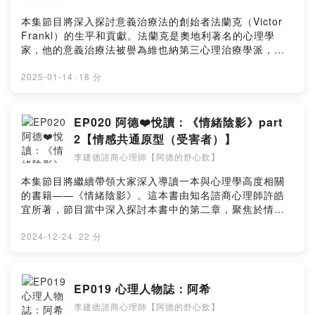
發展和文化種族互動方面的應用，讓此治療法在不同領域
告 ——本集節目將繼續帶領大家深入導讀一本與心理學高
當中發揮了更廣泛與深遠的影響力。如果對於心理學或心
度相關的書籍——《情緒陰影》。這本書由知名諮商心理
本集節目將深入探討意義治療法的創始者法蘭克（Victor
理諮商感興趣，或者想了解更多關於羅傑斯的故事與治療
師許皓宜所著，節目當中深入探討本書中的第三章，聚焦
Frankl）的生平和貢獻。法蘭克是奧地利著名的心理學
觀點，這集節目相當精彩，絕對不容錯過！網站圖文好讀
於思想共通原型（即破壞分子）的分析。節目裡除了分享
家，他的意義治療法被譽為維也納第三心理治療學派，與
版👉https://jiandepsy.com/carl-rogers/Music by Olexy
了我自己在大學時代的經歷與反思，亦將書中對於破壞分
佛洛伊德的心理分析以及阿德勒的個體心理學齊名。節目
& Sergio Prosvirini from Pixabay阿德的舒心飲官網👉
子光明面與陰影面的定義，跟我自己本身的成長過程進行
當中針對法蘭克的成長背景與實務培育歷程進行一番深入
2025-01-14
·
18 分
https://jiandepsy.com/傳送門👉
連結；之後從「洋蔥般的存在」一詞引申出完形治療的相
淺出的介紹，另外亦提及他在心理治療領域中的重要理論
https://portaly.cc/jiandeYouTube頻道👉
關概念與德國作家鈞特．葛拉斯（Gunter Grass）的回憶
和貢獻。法蘭克強調探詢意義與自由的重要性，並提出了
https://www.youtube.com/@jiandepsyFacebook粉絲專
錄《剝洋蔥》。透過對自己成長歷程的揭露，讓大家了解
「意志的自由」、「求意義的意志」和「生命的意義」三
EP020 阿德❤️悅讀：《情緒陰影》part
頁👉https://www.facebook.com/jiande.psy/Instagram
到：在面對挫折和自我懷疑時，如何找到內心的力量與外
大相互關聯的基本信念；這些概念在他所經歷的集中營生
2【情感共通原型（受害者）】
👉https://www.instagram.com/jiandepsy/Threads👉
在支持，藉此鼓勵所有人勇敢去面對自己人生中的陰影。
活當中有深刻的具體展現。節目中亦探討法蘭克對於人性
https://www.threads.net/@jiandepsyPodcast Platform
李建德諮商心理師【阿德的舒心飲】
本集節目不僅能夠讓人對於自身的情感與行為加以反思，
本質的觀點，並說明意義治療法的哲學基礎，以及在集中
👉https://pse.is/4n4ezc小額贊助支持本節目：
亦強調揭弊者與吹哨者在社會重大事件中扮演的重要關鍵
營內的囚犯會經歷到的心理反應，讓大家能夠更深入理解
本集節目將繼續帶領大家深入導讀一本與心理學高度相關
https://open.firstory.me/user/cl0i77ii462yd0828t1z1u
角色；此外，節目中亦提及自我疼惜（self-compassion）
法蘭克意義治療法的精華所在。網站圖文好讀版👉
的書籍——《情緒陰影》。這本書由知名諮商心理師許皓
wc1留言告訴我你對這一集的想法：
的概念，幫助大家在生活當中找出如何自我疼惜的方式。
https://jiandepsy.com/viktor-frankl/Music by Mikhail
宜所著，節目當中深入探討本書中的第二章，聚焦於情感
https://open.firstory.me/user/cl0i77ii462yd0828t1z1u
Music by Aleksey Chistilin & Clavier Clavier from
Smusev & Josef Surikov from Pixabay阿德的舒心飲官
共通原型（即受害者）的分析。節目中說明何謂「受害者
wc1/commentsPowered by Firstory Hosting
Pixabay購買紙本書👉https://bookstw.link/6vjg8u購買電
網👉https://jiandepsy.com/傳送門👉
原型」，以及如何在日常生活中辨識和應對此種情緒傾
2024-12-24
·
22 分
子書👉https://pse.is/6vjgs7網站圖文好讀版👉
https://portaly.cc/jiandeYouTube頻道👉
向。節目裡面以自身經驗為例，闡述如何進行自我反思與
https://jiandepsy.com/emotinal-shadow-04/阿德的舒心
https://www.youtube.com/@jiandepsyFacebook粉絲專
覺察，以避免陷入「受害者心態」。此外，節目當中將法
飲官網👉https://jiandepsy.com/傳送門👉
頁👉https://www.facebook.com/jiande.psy/Instagram
國心理分析學家弗朗茲‧法農的（Frantz Fanon）觀點加以
https://portaly.cc/jiandeYouTube頻道👉
EP019 心理人物誌：阿希
👉https://www.instagram.com/jiandepsy/Threads👉
延伸，探討種族不平等的歷史背景，以及現代職場當中勞
https://www.youtube.com/@jiandepsyFacebook粉絲專
https://www.threads.net/@jiandepsyPodcast Platform
李建德諮商心理師【阿德的舒心飲】
資關係的不平等狀況與職場心理健康的重要性。節目中引