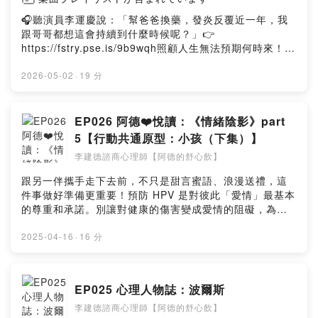
題，包括兒童、青少年、大學生、成年人、中年族群與年
🎧聽演員李運慶說：「幫爸爸換藥，發炎反覆近一年，我
長族群均會提及，並將心理諮商當中常見的主題，涵蓋了
跟哥哥都想這會持續到什麼時候呢？」👉
情緒、壓力及人際關係等，在節目中進行深入淺出的系統
https://fstry.pse.is/9b9wqh照顧人生無法預期何時來！
性說明。透過這些淺顯易懂的分析與闡述，不只期待讓社
「先來一杯 我們再聊」聆聽照顧者、陪你預備長照未來！
會大眾能夠消除自身對於心理諮商的疑問與顧慮，同時也
點擊連結，讓我們有機會不在照顧困境掙扎。—— 以上為
2026-05-02
·
19 分
鼓勵更多人勇敢地尋求相關資源的協助；經由心理健康專
Firstory Podcast 廣告 ——吉時保：
業工作者的協助，不但改善自己的心理健康，也能進一步
https://fstry.pse.is/9ep3wx免指定車牌、車型，用車前1
活出屬於自己的人生。如果對於心理諮商領域有興趣，或
小時投保，手機投保5分鐘新安東京海上產險｜0800-369-
EP026 阿德❤️悅讀：《情緒陰影》part
者想了解更多相關議題，這一集的內容絕對不容錯過！李
168｜104台北市中山區南京東路三段130號8-13樓——
建德諮商心理師【阿德的舒心飲】官網👉
5【行動共通原型：小孩（下集）】
以上為 Firstory Podcast 廣告 ——本集節目將繼續帶領
https://jiandepsy.com/傳送門👉
李建德諮商心理師【阿德的舒心飲】
大家深入導讀一本與心理學高度相關的書籍——《情緒陰
https://portaly.cc/jiandeYouTube頻道👉
影》。這本書由知名諮商心理師許皓宜所著，節目中繼續
https://www.youtube.com/@jiandepsyFacebook粉絲專
跟另一伴攜手走下去前，不只是甜言蜜語、浪漫送禮，這
深入探討本書中的第五章，聚焦於欲望共通原型（即小
頁👉https://www.facebook.com/jiande.psy/Instagram
件事做好準備更重要！預防 HPV 是對彼此「愛情」最基本
丑）。節目中回顧了小丑在喜劇和馬戲團中的歷史角色，
👉https://www.instagram.com/jiandepsy/Threads👉
的尊重和承諾。別讓對健康的傷害變成愛情的阻礙，為彼
說明他們如何以誇張的表演吸引觀眾的注意，同時掩蓋自
https://www.threads.net/@jiandepsyPodcast
此主動做好HPV預防才能說是「真愛」。立即諮詢醫師，
己的真實情感。隨後，節目中提及小丑角色在現代文學和
Platforms👉https://pse.is/4n4ezc我的另一個Podcast頻
展現你對愛的承諾。男女1+1 主動防禦HPV(人類乳突病
2025-04-16
·
16 分
電影中的演變，尤其是著墨於《蝙蝠俠》中的小丑與電影
道《何以建德》已上線，立即點閱連結前往收聽👉
毒)https://fstry.pse.is/9ep4at—— 以上為 Firstory
《小丑 Joker》的情節，並深入分析這些角色的心理背景
https://open.firstory.me/user/heyjiande/platforms加入
Podcast 廣告 ——吉時保： https://fstry.pse.is/9ep3wx
及其與人性掙扎的關聯。緊接著，節目中探討了小丑的光
會員，支持節目： https://jiande.firstory.io/join留言告訴
免指定車牌、車型，用車前1小時投保，手機投保5分鐘新
EP025 心理人物誌：波爾斯
明面與陰暗面，如何在適應社會環境的過程中，面對自我
我你對這一集的想法：
安東京海上產險｜0800-369-168｜104台北市中山區南京
內心的矛盾與掙扎，並透過分享相關台語歌曲MV以及電視
https://open.firstory.me/user/cl0i77ii462yd0828t1z1u
李建德諮商心理師【阿德的舒心飲】
東路三段130號8-13樓—— 以上為 Firstory Podcast 廣
劇中的部分情節，讓聽眾能夠反思自己的生活與情感。如