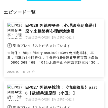
エピソード一覧
EP028 阿德聊❤️事：心理諮商到底是什
麼？來聽諮商心理師說說看
李建德諮商心理師【阿德的舒心飲】
楽曲プレイリストが含まれています
吉時保： https://fstry.pse.is/9ep3wx免指定車牌、車
型，用車前1小時投保，手機投保5分鐘新安東京海上產險
｜0800-369-168｜104台北市中山區南京東路三段130號
8-13樓—— 以上為 Firstory Podcast 廣告 ——本集節目
為頻道開闢的新單元「阿德聊❤️事」。節目當中，李建德
2026-07-18
·
25 分
諮商心理師（阿德）將帶領大家進入心理諮商的世界，探
討心理諮商的定義、作用及其幫助。除了在節目中分享自
己部分的成長過程、對人生的看法以及在心理諮商領域的
EP027 阿德❤️悅讀：《情緒陰影》part
經驗，阿德也會說明心理諮商的各種不同形式類型，包括
6【欲望共通原型（小丑）】
個別心理諮商、伴侶或家庭諮商以及團體心理諮商，讓聽
李建德諮商心理師【阿德的舒心飲】
眾能夠了解各種諮商形式的特點與適用情境。此外，阿德
也針對不同年齡層去分析可能遭遇到的心理需求與相關議
楽曲プレイリストが含まれています