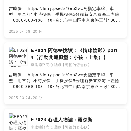
wc1/commentsPowered by Firstory Hosting
告 ——本集節目將繼續帶領大家深入導讀一本與心理學高
果對於《情緒陰影》這本書、欲望共通原型或小丑的相關
度相關的書籍——《情緒陰影》。這本書由知名諮商心理
吉時保： https://fstry.pse.is/9ep3wx免指定車牌、車
議題感興趣，這集節目當中的精彩內容絕對不能錯過！
師許皓宜所著，節目中繼續深入探討本書中的第四章，聚
型，用車前1小時投保，手機投保5分鐘新安東京海上產險
Music by Aleksey Chistilin & Vlad Krotov from
焦於行動共通原型（即小孩）中的五大面向分析。一開始
｜0800-369-168｜104台北市中山區南京東路三段130號
Pixabay購買紙本書👉https://bookstw.link/6vjg8u購買電
將重點放在貧窮小孩原型：除了分享書中提到的具體案
8-13樓—— 以上為 Firstory Podcast 廣告 ——本集節目
子書👉https://pse.is/6vjgs7網站圖文好讀版👉
例，探討匱乏感如何影響個人的行為與情感反應之外，還
將帶領大家深入了解心理學人物波爾斯（Frederick
2025-04-08
·
20 分
https://jiandepsy.com/emotional-shadow-06/阿德的舒
會引用一些現代電視劇的例子，像是網路劇《華燈初上》
Solomon Pearls）的生平、理論與貢獻。波爾斯被譽為完
心飲官網👉https://jiandepsy.com/傳送門👉
中的重要角色，來說明人們成長過程中的經驗如何形塑出
形治療法的共同創始者之一，他的成長背景與家庭環境對
https://portaly.cc/jiandeYouTube頻道👉
後天的心理狀態。隨後，節目當中會介紹神奇小孩原型與
其職業生涯的影響深遠。節目中將探討波爾斯的早年生活
EP024 阿德❤️悅讀：《情緒陰影》part
https://www.youtube.com/@jiandepsyFacebook粉絲專
永恆小孩原型，並探討這些原型在生活中的光明面與陰影
和教育養成歷程，以及他如何在醫學與心理學的交會點上
4【行動共通原型：小孩（上集）】
頁👉https://www.facebook.com/jiande.psy/Instagram
面，讓大家能更深入理解內在小孩的不同面向。如果對於
發展出全新的治療理念。在節目後半段將深入介紹完形治
👉https://www.instagram.com/jiandepsy/Threads👉
李建德諮商心理師【阿德的舒心飲】
《情緒陰影》一書或是心理學的相關議題感興趣了解，這
療法的核心概念，包括整體觀、場地理論、影像形成及有
https://www.threads.net/@jiandepsyPodcast Platform
集節目絕對不可錯過！Music by Aleksey Chistilin &
機體的自我調整等原則，並分享這些概念如何對於現代心
吉時保： https://fstry.pse.is/9ep3wx免指定車牌、車
👉https://pse.is/4n4ezc加入會員，支持節目：
Clavier Clavier from Pixabay購買紙本書👉
理諮商的實務層面產生重大影響。透過波爾斯一生的成長
型，用車前1小時投保，手機投保5分鐘新安東京海上產險
https://jiande.firstory.io/join留言告訴我你對這一集的想
https://bookstw.link/6vjg8u購買電子書👉
過程，將能更深入理解心理學的發展與變遷，以及如何運
｜0800-369-168｜104台北市中山區南京東路三段130號
法：
https://pse.is/6vjgs7網站圖文好讀版👉
用這些理論來促進個人的心理健康。如果對於心理學、波
8-13樓—— 以上為 Firstory Podcast 廣告 ——本集節目
https://open.firstory.me/user/cl0i77ii462yd0828t1z1u
https://jiandepsy.com/emotional-shadow-05/阿德的舒
爾斯的理論或完形治療法感興趣，這集節目相當值得一
將繼續帶領大家深入導讀一本與心理學高度相關的書籍
2025-03-24
·
20 分
wc1/commentsPowered by Firstory Hosting
心飲官網👉https://jiandepsy.com/傳送門👉
聽！網站圖文好讀版👉https://jiandepsy.com/fritz-
——《情緒陰影》。這本書由知名諮商心理師許皓宜所
https://portaly.cc/jiandeYouTube頻道👉
perls/Music by Olexy from Pixabay阿德的舒心飲官網
著，節目當中深入探討本書中的第四章，聚焦於行動共通
https://www.youtube.com/@jiandepsyFacebook粉絲專
👉https://jiandepsy.com/傳送門👉
原型（即小孩）的分析；它又可區分為五大面向。節目一
頁👉https://www.facebook.com/jiande.psy/Instagram
EP023 心理人物誌：羅傑斯
https://portaly.cc/jiandeYouTube頻道👉
開始介紹「內在小孩」的概念，並追溯探討其出處，幫助
👉https://www.instagram.com/jiandepsy/Threads👉
https://www.youtube.com/@jiandepsyFacebook粉絲專
李建德諮商心理師【阿德的舒心飲】
大家理解內在小孩在心理學中的重要性。緊接著節目中介
https://www.threads.net/@jiandepsyPodcast Platform