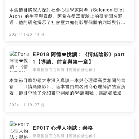
頁👉https://www.facebook.com/jiande.psy/Instagram
👉https://pse.is/4n4ezc小額贊助支持本節目：
用相關的電影作品和歷史事件，以引導大家思考如何打破
👉https://www.instagram.com/jiandepsy/Threads👉
https://open.firstory.me/user/cl0i77ii462yd0828t1z1u
既定的刻板印象與社會標籤，來勇敢面對自己內在的陰
本集節目將深入探討社會心理學家阿希（Solomon Eliot
https://www.threads.net/@jiandepsyPodcast Platform
wc1留言告訴我你對這一集的想法：
影。購買紙本書👉https://bookstw.link/6vjg8u購買電子
Asch）的生平與貢獻。阿希在從眾實驗上的研究聞名遐
👉https://pse.is/4n4ezc小額贊助支持本節目：
https://open.firstory.me/user/cl0i77ii462yd0828t1z1u
書👉https://pse.is/6vjgs7網站圖文好讀版👉
邇，他的研究揭示了社會壓力如何影響個體的判斷與行
https://open.firstory.me/user/cl0i77ii462yd0828t1z1u
wc1/commentsPowered by Firstory Hosting
https://jiandepsy.com/emotinal-shadow-03/Music by
為；節目中針對阿希的成長背景、學術歷程，以及他在社
wc1留言告訴我你對這一集的想法：
Mikhail Smusev & Josef Surikov from Pixabay阿德的
會心理學領域的重要研究成果，進行一番深入淺出的介
2024-11-26
·
14 分
https://open.firstory.me/user/cl0i77ii462yd0828t1z1u
舒心飲官網👉https://jiandepsy.com/傳送門👉
紹。阿希的從眾實驗結果顯示：個體在團體壓力之下，即
wc1/commentsPowered by Firstory Hosting
https://portaly.cc/jiandeYouTube頻道👉
使知道問題的正確答案，也可能會選擇從眾，這對於理解
https://www.youtube.com/@jiandepsyFacebook粉絲專
人類的從眾行為有著深遠的意義與影響。此外，節目最後
EP018 阿德❤️悅讀：《情緒陰影》part
頁👉https://www.facebook.com/jiande.psy/Instagram
亦提及阿希的心理學理論對於現代社會的重要啟發，尤其
1【導讀、前言與第一章】
👉https://www.instagram.com/jiandepsy/Threads👉
是在職場、教育和家庭當中應適時鼓勵個人進行獨立思考
李建德諮商心理師【阿德的舒心飲】
https://www.threads.net/@jiandepsyPodcast Platform
與表達意見。網站圖文好讀版👉
👉https://pse.is/4n4ezc小額贊助支持本節目：
https://jiandepsy.com/solomon-asch/Music by Olexy
本集節目將帶領大家深入導讀一本與心理學高度相關的書
https://open.firstory.me/user/cl0i77ii462yd0828t1z1u
& Sergii Pavkin from Pixabay阿德的舒心飲官網👉
籍——《情緒陰影》。這本書由知名諮商心理師許皓宜所
wc1留言告訴我你對這一集的想法：
https://jiandepsy.com/傳送門👉
著，節目中除了介紹書中開頭的56題測驗，讓讀者透過此
https://open.firstory.me/user/cl0i77ii462yd0828t1z1u
https://portaly.cc/jiandeYouTube頻道👉
項測驗測出自身的五大類陰影（即人性陰影、情感陰影、
wc1/commentsPowered by Firstory Hosting
https://www.youtube.com/@jiandepsyFacebook粉絲專
思想陰影、行動陰影與欲望陰影）分數，歸納出四種可能
2024-11-19
·
27 分
頁👉https://www.facebook.com/jiande.psy/Instagram
的結果之外，並分享對於本書導讀與前言兩大部分的深刻
👉https://www.instagram.com/jiandepsy/Threads👉
見解，之後並針對書中相關概念加以補充說明。購買紙本
https://www.threads.net/@jiandepsyPodcast Platform
書👉https://bookstw.link/6vjg8u購買電子書👉
EP017 心理人物誌：榮格
👉https://pse.is/4n4ezc小額贊助支持本節目：
https://pse.is/6vjgs7網站圖文好讀版：導讀與前言👉
https://open.firstory.me/user/cl0i77ii462yd0828t1z1u
李建德諮商心理師【阿德的舒心飲】
https://jiandepsy.com/emotinal-shadow-01/網站圖文好