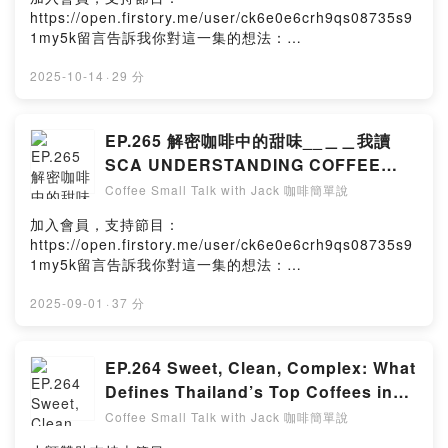
目： https://grasscoffee.firstory.io/join留言告訴我你對
https://open.firstory.me/user/ck6e0e6crh9qs08735s9
這一集的想法：
1my5k留言告訴我你對這一集的想法：
https://open.firstory.me/user/ck6e0e6crh9qs08735s9
https://open.firstory.me/user/ck6e0e6crh9qs08735s9
1my5k/commentsPowered by Firstory Hosting
1my5k/commentsPowered by Firstory Hosting
2025-10-14
·
29 分
EP.265 解密咖啡中的甜味__＿＿我讀
SCA UNDERSTANDING COFFEE
SWEETNESS
Coffee Small Talk with Jack 咖啡簡單說
加入會員，支持節目：
https://open.firstory.me/user/ck6e0e6crh9qs08735s9
1my5k留言告訴我你對這一集的想法：
https://open.firstory.me/user/ck6e0e6crh9qs08735s9
1my5k/commentsPowered by Firstory Hosting
2025-09-01
·
37 分
EP.264 Sweet, Clean, Complex: What
Defines Thailand’s Top Coffees in
2025? Ft. 2025 Thailand C.O.E hj
Coffee Small Talk with Jack 咖啡簡單說
Eduardo