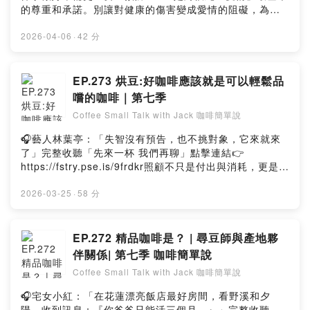
享會｜喝見風味是怎麼被做出來的】4/17台北【坎尼佛拉
的尊重和承諾。別讓對健康的傷害變成愛情的阻礙，為彼
（羅布斯塔）咖啡分享會｜重新理解另一種咖啡的可能
此主動做好HPV預防才能說是「真愛」。立即諮詢醫師，
性】4/20 台北 給烘豆師的品種課：風味的起點來自風土基
展現你對愛的承諾。男女1+1 主動防禦HPV(人類乳突病
2026-04-06
·
42 分
因04/27~5/02 | @越南 SCA Q-GRADER V1.0
毒)https://fstry.pse.is/9ep435—— 以上為 Firstory
COURSE (APRIL 2026) IN DAKLAK06/30花蓮後製加工
Podcast 廣告 ——吉時保： https://fstry.pse.is/9ep3pr
課程進階班｜12/03~1204花蓮後製加工課程高階班 花蓮
免指定車牌、車型，用車前1小時投保，手機投保5分鐘新
EP.273 烘豆:好咖啡應該就是可以輕鬆品
後製加工課程7/28~7/31台北【SCA CSP 烘豆初中級認證
安東京海上產險｜0800-369-168｜104台北市中山區南京
嚐的咖啡｜第七季
課程】Powered by Firstory Hosting
東路三段130號8-13樓—— 以上為 Firstory Podcast 廣
Coffee Small Talk with Jack 咖啡簡單說
告 ——近期活動
https://linktr.ee/jack_wang_coffeeFollow Jack IG for
🎧藝人林葉亭：「失智沒有預告，也不挑對象，它來就來
courses, events, and updates.4/17台北【科學化後製分
了」完整收聽「先來一杯 我們再聊」點擊連結👉
享會｜喝見風味是怎麼被做出來的】4/17台北【坎尼佛拉
https://fstry.pse.is/9frdkr照顧不只是付出與消耗，更是一
（羅布斯塔）咖啡分享會｜重新理解另一種咖啡的可能
場在時間流逝前，與至親、與自己最深沉的和解。—— 以
性】4/20 台北 給烘豆師的品種課：風味的起點來自風土基
上為 Firstory Podcast 廣告 ——吉時保：
2026-03-25
·
58 分
因04/27~5/02 | @越南 SCA Q-GRADER V1.0
https://fstry.pse.is/9ep3pr免指定車牌、車型，用車前1
COURSE (APRIL 2026) IN DAKLAK06/30花蓮後製加工
小時投保，手機投保5分鐘新安東京海上產險｜0800-369-
課程進階班｜12/03~1204花蓮後製加工課程高階班 花蓮
168｜104台北市中山區南京東路三段130號8-13樓——
EP.272 精品咖啡是？ | 尋豆師與產地夥
後製加工課程7/28~7/31台北【SCA CSP 烘豆初中級認證
以上為 Firstory Podcast 廣告 ——追蹤草版 IG ☕️課程、
伴關係| 第七季 咖啡簡單說
課程】Is Specialty Coffee Really Helping Producers?
活動與最新消息都在這裡Follow Jack IG for courses,
☕️"While we enjoy a pour-over in the city, are the
Coffee Small Talk with Jack 咖啡簡單說
events, and updates.👉 連結在下方 / Link
producers at the origin truly benefiting?"Since 2020,
belowhttps://reurl.cc/j61lbq加入會員，支持節目：
🎧宅女小紅：「在花蓮漂亮飯店最好房間，看野溪和夕
Coffee Small Talk has been on a mission to
https://grasscoffee.firstory.io/join留言告訴我你對這一
陽，收到訊息：『你爸爸只能活三個月…』」完整收聽