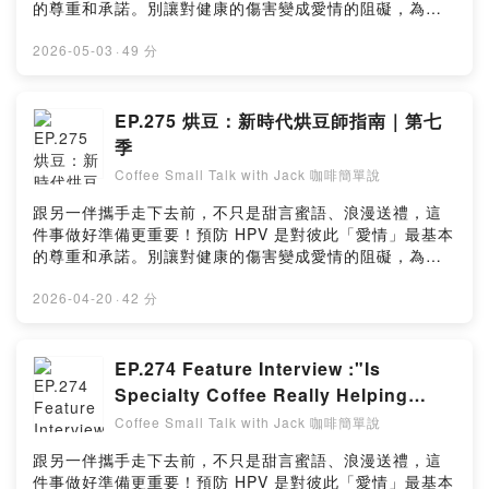
隊-12/03~1204＠花蓮 農民後製加工課程高階班 花蓮後製
的尊重和承諾。別讓對健康的傷害變成愛情的阻礙，為彼
加工課程-12/14~12/19 @越南 國際Q Grader課
此主動做好HPV預防才能說是「真愛」。立即諮詢醫師，
程-12/21~12/23 @越南 國際後製科學營-2026.01 TBD
展現你對愛的承諾。男女1+1 主動防禦HPV(人類乳突病
2026-05-03
·
49 分
@泰國 清邁 國際後製科學營 Authorized Processing
毒)https://fstry.pse.is/9ep435—— 以上為 Firstory
TrainingPowered by Firstory Hosting
Podcast 廣告 ——近期活動
https://linktr.ee/jack_wang_coffeeFollow Jack IG for
EP.275 烘豆：新時代烘豆師指南｜第七
courses, events, and updates.06/30花蓮後製加工課程
季
進階班｜12/03~1204花蓮後製加工課程高階班 花蓮後製
Coffee Small Talk with Jack 咖啡簡單說
加工課程7/28~7/31台北【SCA CSP 烘豆初中級認證課
程】Powered by Firstory Hosting
跟另一伴攜手走下去前，不只是甜言蜜語、浪漫送禮，這
件事做好準備更重要！預防 HPV 是對彼此「愛情」最基本
的尊重和承諾。別讓對健康的傷害變成愛情的阻礙，為彼
此主動做好HPV預防才能說是「真愛」。立即諮詢醫師，
展現你對愛的承諾。男女1+1 主動防禦HPV(人類乳突病
2026-04-20
·
42 分
毒)https://fstry.pse.is/9ep435—— 以上為 Firstory
Podcast 廣告 ——吉時保： https://fstry.pse.is/9ep3pr
免指定車牌、車型，用車前1小時投保，手機投保5分鐘新
EP.274 Feature Interview :"Is
安東京海上產險｜0800-369-168｜104台北市中山區南京
Specialty Coffee Really Helping
東路三段130號8-13樓—— 以上為 Firstory Podcast 廣
Producers? | Season 7
Coffee Small Talk with Jack 咖啡簡單說
告 ——近期活動
https://linktr.ee/jack_wang_coffeeFollow Jack IG for
跟另一伴攜手走下去前，不只是甜言蜜語、浪漫送禮，這
courses, events, and updates.4/17台北【科學化後製分
件事做好準備更重要！預防 HPV 是對彼此「愛情」最基本