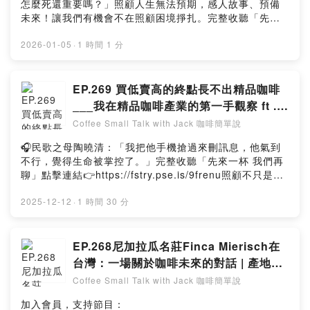
怎麼死還重要嗎？」照顧人生無法預期，感人故事、預備
https://open.firstory.me/user/ck6e0e6crh9qs08735s9
未來！讓我們有機會不在照顧困境掙扎。完整收聽「先來
1my5k/commentsPowered by Firstory Hosting
一杯 我們再聊」點擊連結👉https://fstry.pse.is/9freez
—— 以上為 Firstory Podcast 廣告 ——吉時保：
2026-01-05
·
1 時間 1 分
https://fstry.pse.is/9ep3pr免指定車牌、車型，用車前1
小時投保，手機投保5分鐘新安東京海上產險｜0800-369-
168｜104台北市中山區南京東路三段130號8-13樓——
EP.269 買低賣高的終點長不出精品咖啡
以上為 Firstory Podcast 廣告 ——加入會員，支持節
___我在精品咖啡產業的第一手觀察 ft .聯
目：
傑咖啡創辦人 黃崇適 | 第六季
Coffee Small Talk with Jack 咖啡簡單說
https://open.firstory.me/user/ck6e0e6crh9qs08735s9
1my5k留言告訴我你對這一集的想法：
🎧民歌之母陶曉清：「我把他手機搶過來刪訊息，他氣到
https://open.firstory.me/user/ck6e0e6crh9qs08735s9
不行，覺得生命被掌控了。」完整收聽「先來一杯 我們再
1my5k/commentsPowered by Firstory Hosting
聊」點擊連結👉https://fstry.pse.is/9frenu照顧不只是付
出與消耗，更是一場在時間流逝前，與至親、與自己最深
沉的和解。—— 以上為 Firstory Podcast 廣告 ——吉時
2025-12-12
·
1 時間 30 分
保： https://fstry.pse.is/9ep3pr免指定車牌、車型，用車
前1小時投保，手機投保5分鐘新安東京海上產險｜0800-
369-168｜104台北市中山區南京東路三段130號8-13樓
EP.268尼加拉瓜名莊Finca Mierisch在
—— 以上為 Firstory Podcast 廣告 ——科學化後製課程
台灣：一場關於咖啡未來的對話 | 產地知
了解與報名：https://reurl.cc/6bK0rd🌱 科學化後製原理
識 | 難度：★ ★ ☆ ☆ ☆ 第六季
Coffee Small Talk with Jack 咖啡簡單說
課｜寰奇共享x豆生農業科技 一日課程水洗、日曬、蜜處
理、濕剝、K72...這些耳熟能詳的處理法，它們演進的歷史
加入會員，支持節目：