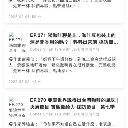
demystify the science of coffee. In EP.273 of our 7th
集的想法：Powered by Firstory Hosting
「先來一杯 我們再聊」點擊連結👉
season, we are joined by Wingo Mierisch from the
https://fstry.pse.is/9frdth照顧不只是付出與消耗，更是一
renowned Mierisch family in Nicaragua.This isn't just
場在時間流逝前，與至親、與自己最深沉的和解。—— 以
2026-03-05
·
59 分
a talk about coffee; it’s a deep reflection on the
上為 Firstory Podcast 廣告 ——吉時保：
industry's reality. As a post-harvest consultant
https://fstry.pse.is/9ep3pr免指定車牌、車型，用車前1
working between microbial labs and coffee estates,
小時投保，手機投保5分鐘新安東京海上產險｜0800-369-
EP.271 喝咖啡聊是非，咖啡豆包裝上的
I’ve seen both the potential of technology and the
168｜104台北市中山區南京東路三段130號8-13樓——
weight of real-world challenges. Wingo shares the
洞是聞香用的嗎？ | 科科出來講 採訪節目
以上為 Firstory Podcast 廣告 ——加入會員，支持節
raw perspective of producers—is "Specialty Coffee"
| 第七季 咖啡簡單說
Coffee Small Talk with Jack 咖啡簡單說
目： https://grasscoffee.firstory.io/join留言告訴我你對
a genuine driver for better livelihoods or just another
這一集的想法：Powered by Firstory Hosting
marketing trend?Powered by Firstory Hosting
🎧作家彭菊仙：「媽媽下午還好好，到晚上會突然捏或踢
人，惡狠狠地盯著你，變惡魔時實在很難接受」完整收聽
「先來一杯 我們再聊」點連結👉
https://fstry.pse.is/9fre3k照顧不只是付出與消耗，更是
場在時間流逝前，與至親、與自己最深沉的和解。—— 以
2026-02-02
·
42 分
上為 Firstory Podcast 廣告 ——吉時保：
https://fstry.pse.is/9ep3pr免指定車牌、車型，用車前1
小時投保，手機投保5分鐘新安東京海上產險｜0800-369-
EP.270 要讓世界說得出台灣咖啡的風味 |
168｜104台北市中山區南京東路三段130號8-13樓——
央廣節目 寶島最給力 採訪節目 | 第七季
以上為 Firstory Podcast 廣告 ——加入會員，支持節
Coffee Small Talk with Jack 咖啡簡單說
目：
https://open.firstory.me/user/ck6e0e6crh9qs08735s9
🎧作家郭強生：「你如果不知道自己在活什麼，老實說，
1my5k留言告訴我你對這一集的想法：