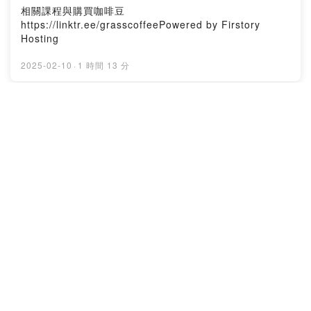
☆ ☆ ☆
相關課程與購買咖啡豆
https://linktr.ee/grasscoffeePowered by Firstory
Hosting
2025-02-10
·
1 時間 13 分
EP259. 台灣咖啡風味普查 咖啡中學 |感
官品味 | 難度： ★ ★ ☆ ☆ ☆
Coffee Small Talk with Jack 咖啡簡單說
歡迎報名草闆的線上課程 品種學/後製處理課程加入咖啡簡
單說會員，跟草闆一起學咖啡小額贊助支持本節目：
https://open.firstory.me/user/ck6e0e6crh9qs08735s9
1my5k留言告訴我你對這一集的想法：
https://open.firstory.me/user/ck6e0e6crh9qs08735s9
2025-01-06
·
1 時間 9 分
1my5k/commentsPowered by Firstory Hosting
EP258 咖啡品味的美學思考 咖啡中學 |感
官品味 | 難度： ★ ★ ☆ ☆ ☆
Coffee Small Talk with Jack 咖啡簡單說