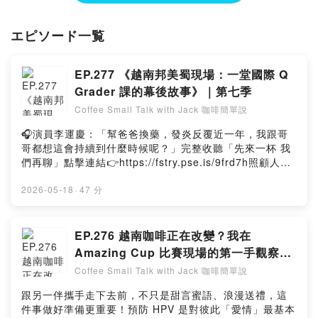
seeking technical depth or a coffee lover exploring new flavors,
join our "small talk" to discover the grand world of specialty
エピソード一覧
coffee.
歡迎收聽《咖啡簡單說》，這是一個從 2020 年開始播出的中英雙語播
EP.277 《越南邦美蜀現場：一堂國際 Q
客，由 Q Grader 講師與產區後製顧問 草闆 主持。我們跨越中美洲與亞
Grader 課的幕後故事》｜第七季
洲實驗室，將複雜的發酵科學、感官杯測與產區風土，轉化為聽得懂的專
業乾貨。無論你是追求極致風味的從業者，還是想挑選好豆的愛好者，讓
Coffee Small Talk with Jack 咖啡簡單說
我們在簡單的對話中，一同品味不簡單的世界。
🎧演員李運慶：「幫爸爸換藥，發炎反覆近一年，我跟哥
哥都想這會持續到什麼時候呢？」完整收聽「先來一杯 我
Powered by Firstory Hosting
們再聊」點擊連結👉https://fstry.pse.is/9frd7h照顧人生
無法預期何時來，感人故事、預備未來！讓我們有機會不
在照顧困境掙扎。—— 以上為 Firstory Podcast 廣告
2026-05-18
·
47 分
——追蹤草闆IG ，參加更多公開活動
https://www.instagram.com/jack_wang_coffee/-6/22
@桃園 農民品種課程-6/25 @阿里山 農民後製課程-06/30
EP.276 越南咖啡正在改變？我在
花蓮後製加工課程進階班-7月 TBD ＠美國Indianapolis
Amazing Cup 比賽現場的第一手觀察｜
SCA Q-GRADER V1.0 COURSE-7/28~7/31台北【SCA
第七季
Coffee Small Talk with Jack 咖啡簡單說
CSP 烘豆初中級認證課程】-10月 TBD @瓜地馬拉 安提
瓜 國際後製科學營 Authorized Processing Training-
跟另一伴攜手走下去前，不只是甜言蜜語、浪漫送禮，這
10/25 ＠尼加拉瓜百年莊園MIERISCH 咖啡莊園後製營
件事做好準備更重要！預防 HPV 是對彼此「愛情」最基本