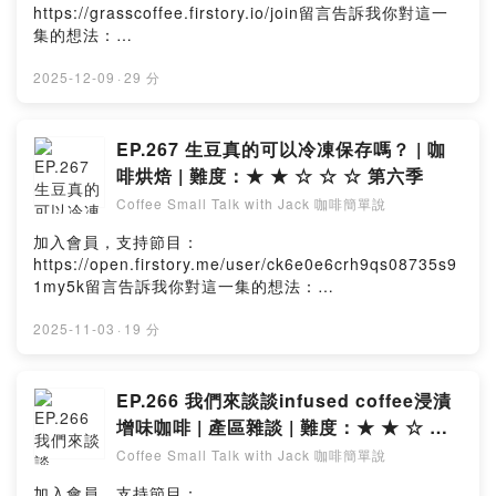
與詳細的處理過程和風味特色的原理究竟如何？最新的厭
https://grasscoffee.firstory.io/join留言告訴我你對這一
氧、二氧化碳浸皮、酵母接菌、共發酵、風味浸漬...這些
集的想法：
手法又是怎麼回事？精品生豆從採收到成為生豆，到底經
https://open.firstory.me/user/ck6e0e6crh9qs08735s9
歷了什麼？ 哪些環節發生的失誤又會產生什麼瑕疵風味或
1my5k/commentsPowered by Firstory Hosting
2025-12-09
·
29 分
品質問題？咖啡豆的處理在一千多年以來，從為了適應產
地自然條件並且憑藉經驗、傳統、感覺...到為了多元風味
體驗而重視溫度/糖度/酸鹼值/水份活性/微生物菌相...的新
EP.267 生豆真的可以冷凍保存嗎？ | 咖
時代，科學化理解與監控整個處理過程變成了不可或缺。
啡烘焙 | 難度：★ ★ ☆ ☆ ☆ 第六季
在咖啡豆進入科學化後製的年代，創造風味有特色的咖
啡，甚至運用理工科學/微生物學原理設計咖啡的風味，已
Coffee Small Talk with Jack 咖啡簡單說
是未來的一大趨勢。這是一堂讓你真正了解精品咖啡的後
加入會員，支持節目：
製，理解發酵、菌株與咖啡風味原理的系統化知識課程。
https://open.firstory.me/user/ck6e0e6crh9qs08735s9
讓你不再對各式後製名稱感到困惑，甚至可以朝向成為有
1my5k留言告訴我你對這一集的想法：
能力創造獨特風味咖啡豆的"科學化後製師"的願景邁進。雙
https://open.firstory.me/user/ck6e0e6crh9qs08735s9
講師授課/解惑｜適合烘豆師、咖啡職人、進階玩家🤵 授課
1my5k/commentsPowered by Firstory Hosting
2025-11-03
·
19 分
講師黃崇適(寰奇共享有限公司)聯傑咖啡創辦人、COE評
審、生豆尋豆師、百香蜜處理製程共同開發人王人傑(豆生
農業科技有限公司)豆生農業科技有限公司共同創辦人、
EP.266 我們來談談infused coffee浸漬
COE評審、CQI Processing認證後製師、三篇咖啡後製科
學論文共同作者✨ 課程亮點• 一次學會世界上常見後製完
增味咖啡 | 產區雜談 | 難度：★ ★ ☆ ☆
整流程與風味原理• 各式後製作品的實際品嘗體驗• 深知好
☆
Coffee Small Talk with Jack 咖啡簡單說
咖啡的品質關鍵環節• 熟稔瑕疵風味辨識與形成原因• 雙講
師帶來全球產地經驗與尖端研究成果加入會員，支持節
加入會員，支持節目：