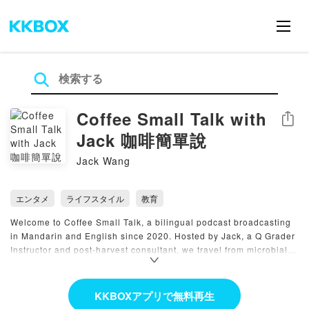
Coffee Small Talk with
シェア
Jack 咖啡簡單說
Jack Wang
エンタメ
ライフスタイル
教育
Welcome to Coffee Small Talk, a bilingual podcast broadcasting
in Mandarin and English since 2020. Hosted by Jack, a Q Grader
Instructor and post-harvest consultant, we travel from microbial
labs in Central America to coffee estates in Asia to demystify the
science of fermentation, sensory analysis, and terroir. We bridge
the gap between origin and your cup, translating expert
KKBOXアプリで無料再生
knowledge into digestible insights. Whether you're a professional