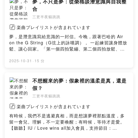
是誠實。【聽聽音樂】Meghan Trainor - Bad For Me#
夢，不只是夢：從榮格談潛意識與自我整
夜喵子酒館 #邊界感 #友情界線 #社群心理學 #夜晚思考加
合
入會員，支持節目：
三更半夜貓跳跳
https://ckr7kf077kh5r093080it8n5t.firstory.io/join留言
告訴我你對這一集的想法：
楽曲プレイリストが含まれています
https://open.firstory.me/user/ckr7kf077kh5r093080it8
夢，是潛意識寫給意識的一封信。今晚，跟著巴哈的 Air
n5t/commentsPowered by Firstory Hosting
on the G String（G弦上的詠嘆調）， 一起練習讓身體放
鬆、讓心回家。「第一個四拍緊繃、第二個四拍放鬆、第
三個四拍聽音樂。」就這樣，慢慢呼吸， 讓夢與覺醒都一
樣柔軟。🎻💭【聽聽音樂】BGM│Bach 巴哈 - Air sur la
2025-10-31
·
15 分
corde de sol/Air auf der G-Saite/Air on the G
String/G弦上的詠嘆調加入會員，支持節目：
https://jumpingcat.firstory.io/join留言告訴我你對這一集
不想醒來的夢：假象裡的溫柔是真，還是
的想法：
假？
https://open.firstory.me/user/ckr7kf077kh5r093080it8
三更半夜貓跳跳
n5t/commentsPowered by Firstory Hosting
楽曲プレイリストが含まれています
有時候，我們不是逃避真相，而是想讓夢裡那點溫度，多
留一會兒。理解，不一定要喚醒；有時候，等待才是愛。
【聽聽】IU / Love wins all加入會員，支持節目：
https://jumpingcat.firstory.io/join留言告訴我你對這一集