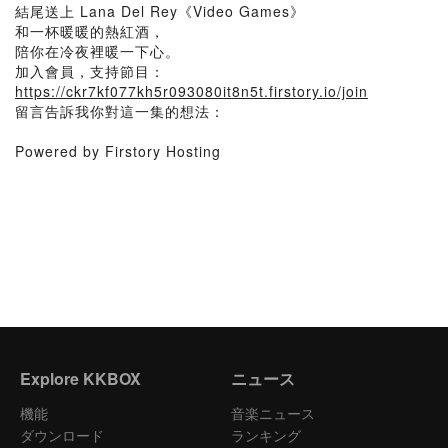
結尾送上 Lana Del Rey《Video Games》
和一杯暖暖的熱紅酒，
陪你在冷夜裡暖一下心。
加入會員，支持節目：
https://ckr7kf077kh5r093080it8n5t.firstory.io/join
留言告訴我你對這一集的想法：
Powered by Firstory Hosting
Explore KKBOX
ニュース
機能
音楽ニュース
ダウンロード
ランキング