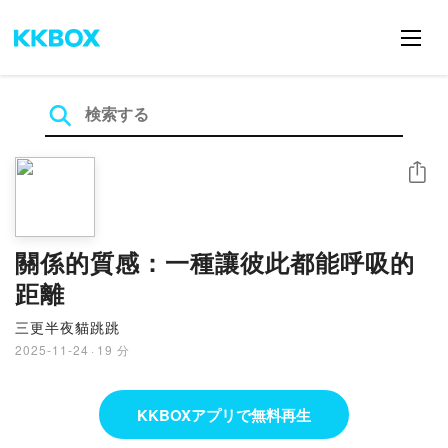
シェア
關係的質感：一種讓彼此都能呼吸的
距離
三更半夜貓跳跳
2025-11-24
·
19 分
KKBOXアプリで無料再生