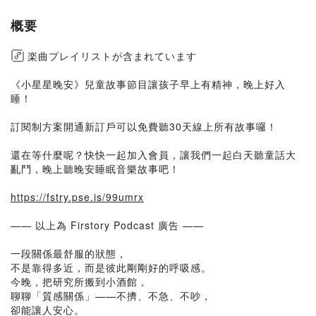
概要
楽曲プレイリストが含まれています
《小星星晚安》兒童故事節目讓孩子早上有精神，晚上好入
睡！
訂閱制方案開通新訂戶可以免費聽30天線上所有故事囉！
還在等什麼呢？快快一起加入會員，讓我們一起白天聽童話大
亂鬥，晚上聽晚安睡眠音樂故事吧！
https://fstry.pse.is/99umrx
—— 以上為 Firstory Podcast 廣告 ——
一段關係最舒服的狀態，
不是靠得多近，而是彼此剛剛好的呼吸感。
今晚，把研究所搬到小酒館，
聊聊「質感關係」——不擠、不急、不吵，
卻能讓人安心。