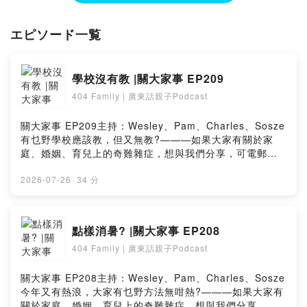
———
如果大家有關於家庭、婚姻、育兒上的奇難雜症，想與我們分享，可電郵
エピソード一覧
至以下網址：
hk404family@gmail.com
學校沒有教 |關大家事 EP209
404 Family的Youtube Channel：
http://www.youtube.com/channel/UCB20VGH-4loHOHCEps5dW0Q
404 Family | 廣東話親子Podcast
Powered by Firstory Hosting
關大家事 EP209主持：Wesley、Pam、Charles、Sosze
有乜野學校應該教，但又無教?———如果大家有關於家
庭、婚姻、育兒上的奇難雜症，想與我們分享，可電郵至
以下網址：hk404family@gmail.com404 Family的
Youtube
2026-07-26
·
34 分
Channelhttp://www.youtube.com/channel/UCB20VGH-
4loHOHCEps5dW0Q———背景音樂：笑笑歌 伴奏@GK
爸爸/GK爸爸原創故事繪本Powered by Firstory Hosting
點樣消暑? |關大家事 EP208
404 Family | 廣東話親子Podcast
關大家事 EP208主持：Wesley、Pam、Charles、Sosze
今年又有熱浪，大家有乜野方法無咁熱?———如果大家有
關於家庭、婚姻、育兒上的奇難雜症，想與我們分享，可