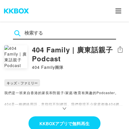
404 Family | 廣東話親子
シェア
Podcast
404 Family團隊
キッズ・ファミリー
我們是一班來自香港的家長和對親子/家庭/教育有興趣的Podcaster。
404是一種網絡用語，意指找不到網頁。我們發現不少家庭都像404網頁
一樣，失去了其原有的功能。但我們希望這只是暫時性，透過不同節目的
分享和思考，互相支持及鼓勵，令家庭重新RELOAD，重拾家庭原有的
機能。
KKBOXアプリで無料再生