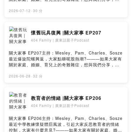
電郵至以下網址：hk404family@gmail.com404 Family
的Youtube
2026-07-12
·
30 分
Channelhttp://www.youtube.com/channel/UCB20VGH-
4loHOHCEps5dW0Q———背景音樂：笑笑歌 伴奏@GK
爸爸/GK爸爸原創故事繪本Powered by Firstory Hosting
懷舊玩具復興 |關大家事 EP207
404 Family | 廣東話親子Podcast
關大家事 EP207主持：Wesley、Pam、Charles、Sosze
最近爆旋陀螺興返，大家點睇呢股熱潮?———如果大家有
關於家庭、婚姻、育兒上的奇難雜症，想與我們分享，可
電郵至以下網址：hk404family@gmail.com———404
Family Podcast 頻
2026-06-28
·
32 分
道:KKboxhttps://podcast.kkbox.com/tw/channel/9_UN
5aD7XSHlzOcCkKSpotifyhttps://open.spotify.com/sho
w/0qVoScuKfeX3Eyl1O6v8cbApple
教育者的情緒 |關大家事 EP206
Podcasthttps://podcasts.apple.com/podcast/id156649
404 Family | 廣東話親子Podcast
4869Youtube music
Podcasthttps://music.youtube.com/playlist?
list=PLTdpwvv5oKzFJCNyZPHTQRxeL5pkb0pVp&si=5
關大家事 EP206主持：Wesley、Pam、Charles、Sosze
vf0hVYbHsJgEh4M背景音樂：笑笑歌 伴奏@GK爸爸/GK
最近中學教練懷疑體罰風波，引起大家反思教育者的情緒
爸爸原創故事繪本Powered by Firstory Hosting
控制，大家有什麼意見?———如果大家有關於家庭、婚