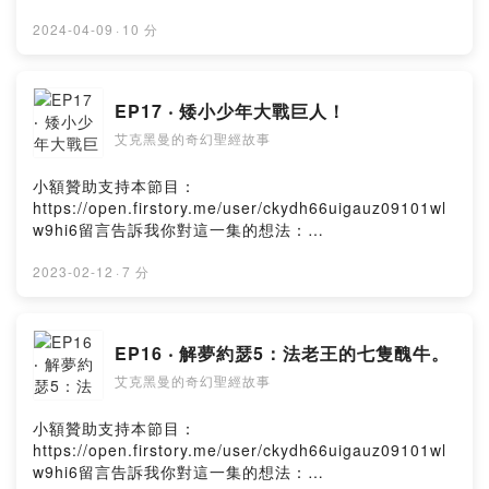
額贊助支持本節目：
https://open.firstory.me/user/ckydh66uigauz09101wl
2024-04-09
·
10 分
w9hi6留言告訴我你對這一集的想法：
https://open.firstory.me/user/ckydh66uigauz09101wl
w9hi6/commentsPowered by Firstory Hosting
EP17 ‧ 矮小少年大戰巨人！
艾克黑曼的奇幻聖經故事
小額贊助支持本節目：
https://open.firstory.me/user/ckydh66uigauz09101wl
w9hi6留言告訴我你對這一集的想法：
https://open.firstory.me/user/ckydh66uigauz09101wl
w9hi6/comments以色列人厭煩上帝，寧可選一位王來保
2023-02-12
·
7 分
護自己，可是當敵軍兵臨城下，有巨人出來想一對一決鬥
時，這位以色列王掃羅卻成了縮頭烏龜，眼看整個國家就
要滅亡，一名少年卻令眾人驚呆！Powered by Firstory
EP16 ‧ 解夢約瑟5：法老王的七隻醜牛。
Hosting
艾克黑曼的奇幻聖經故事
小額贊助支持本節目：
https://open.firstory.me/user/ckydh66uigauz09101wl
w9hi6留言告訴我你對這一集的想法：