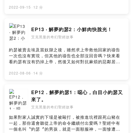
很可能是因為上帝太瞎，該淘汰了？小額贊助支持本節
目：
2022-09-15
·
12 分
https://open.firstory.me/user/ckydh66uigauz09101wl
w9hi6留言告訴我你對這一集的想法：
https://open.firstory.me/user/ckydh66uigauz09101wl
EP13 ‧ 解夢約瑟2：小鮮肉快脫光！
w9hi6/commentsPowered by Firstory Hosting
艾克黑曼的奇幻聖經故事
約瑟被賣去埃及當奴隸之後，雖然求上帝救他回家的禱告
一次也沒有實現，但其他的禱告也全部沒回音嗎？快來看
看約瑟有沒有扔掉上帝，然後又如何對抗麻煩的惡鄰居跟
波太太吧！小額贊助支持本節目：
https://open.firstory.me/join/ckydh66uigauz09101wlw
2022-08-06
·
14 分
9hi6留言告訴我你對這一集的想法：
https://open.firstory.me/user/ckydh66uigauz09101wl
w9hi6/commentsPowered by Firstory Hosting
EP12．解夢約瑟1：噁心，白目小約瑟又
來了。
艾克黑曼的奇幻聖經故事
如果對家人誠實的下場是被毆打，被推進坑裡跟死山豬在
一起，那你還會聽從上帝的命令繼續付出愛嗎？聖經中有
一個名叫〝約瑟〞的男孩，就是一面順服神，一面慘遭哥