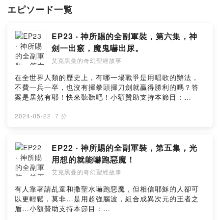
Powered by Firstory Hosting
エピソード一覧
EP23 ‧ 神所賜的全副軍裝，第六集，神
劍一出竅，魔鬼嚇出尿。
艾克黑曼的奇幻聖經故事
在全世界人類的歷史上，有哪一場戰爭是用唱歌的辦法，
不費一兵一卒，也沒有揮拳頭揮刀劍就贏得勝利的嗎？答
案是居然有耶！快來聽聽吧！小額贊助支持本節目：
https://open.firstory.me/user/ckydh66uigauz09101wl
w9hi6留言告訴我你對這一集的想法：
2024-05-22
·
7 分
https://open.firstory.me/user/ckydh66uigauz09101wl
w9hi6/commentsPowered by Firstory Hosting
EP22 ‧ 神所賜的全副軍裝，第五集，光
用想的就能嚇跑惡魔！
艾克黑曼的奇幻聖經故事
有人靠著請乩童和撒聖水嚇跑惡魔，但相信耶穌的人卻可
以更輕鬆，莫非…是用超強腦波，組合成異次元的王者之
盾…小額贊助支持本節目：
https://open.firstory.me/user/ckydh66uigauz09101wl