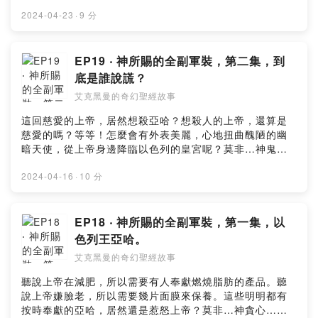
額贊助支持本節目：
https://open.firstory.me/user/ckydh66uigauz09101wl
2024-04-23
·
9 分
w9hi6留言告訴我你對這一集的想法：
https://open.firstory.me/user/ckydh66uigauz09101wl
w9hi6/commentsPowered by Firstory Hosting
EP19 ‧ 神所賜的全副軍裝，第二集，到
底是誰說謊？
艾克黑曼的奇幻聖經故事
這回慈愛的上帝，居然想殺亞哈？想殺人的上帝，還算是
慈愛的嗎？等等！怎麼會有外表美麗，心地扭曲醜陋的幽
暗天使，從上帝身邊降臨以色列的皇宮呢？莫非…神鬼合
作…小額贊助支持本節目：
https://open.firstory.me/user/ckydh66uigauz09101wl
2024-04-16
·
10 分
w9hi6留言告訴我你對這一集的想法：
https://open.firstory.me/user/ckydh66uigauz09101wl
w9hi6/commentsPowered by Firstory Hosting
EP18 ‧ 神所賜的全副軍裝，第一集，以
色列王亞哈。
艾克黑曼的奇幻聖經故事
聽說上帝在減肥，所以需要有人奉獻燃燒脂肪的產品。聽
說上帝嫌臉老，所以需要幾片面膜來保養。這些明明都有
按時奉獻的亞哈，居然還是惹怒上帝？莫非…神貪心…小