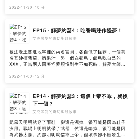
https://open.firstory.me/user/ckydh66uigauz09101wl
w9hi6/comments法老王扔的不是軍用手榴彈，法老王扔
2022-11-30
·
10 分
的，是一種外型大小跟排球差不多，身體黃色，長滿尖
刺，被稱作〝榴槤〞的榴槤手榴彈！只見法老王邊扔邊
哭，因為滿腦子都是恐怖怪夢……Powered by Firstory
EP15 ‧ 解夢約瑟4：吃香喝辣作怪夢！
Hosting
艾克黑曼的奇幻聖經故事
被法老王關進地牢裡的兩名官員，各自做了怪夢，一個莫
名其妙摘葡萄、擠果汁，另一個在養鳥，餵鳥吃自己的
XXX，正當兩人因著怪夢煩惱到生不如死時，解夢大師出
現了！小額贊助支持本節目：
https://open.firstory.me/user/ckydh66uigauz09101wl
2022-11-03
·
12 分
w9hi6留言告訴我你對這一集的想法：
https://open.firstory.me/user/ckydh66uigauz09101wl
w9hi6/commentsPowered by Firstory Hosting
EP14 ‧ 解夢約瑟3：這個上帝不乖，就換
下一個？
艾克黑曼的奇幻聖經故事
颱風天明明就穿了雨鞋，腳還是濕掉，很可能是因為鞋子
沒用。戰場上明明就帶了武器，仗還是輸掉，很可能是因
為武器太爛。約瑟明明就信靠上帝，但壞事卻不斷發生，