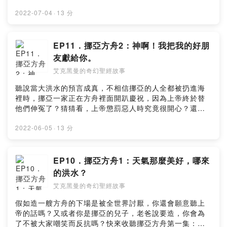
哥們陷害，結果被罵成大白目，被賣去埃及當奴隸，怪了
怪了，莫非看顧人類的上帝睡著了？趕快來聽聽〝約瑟〞
2022-07-04
·
13 分
系列的第一集吧！留言告訴我你對這一集的想法：
https://open.firstory.me/user/ckydh66uigauz09101wl
w9hi6/comments幫孩子們換取更多偉大的故事：
EP11．挪亞方舟2：神啊！我把我的好朋
https://open.firstory.me/join/ckydh66uigauz09101wlw
友獻給你。
9hi6Powered by Firstory Hosting
艾克黑曼的奇幻聖經故事
聽說當大洪水的預言成真，不相信挪亞的人全都被扔進海
裡時，挪亞一家正在方舟裡面開趴慶祝，因為上帝終於替
他們伸冤了？猜猜看，上帝懲罰惡人時究竟很開心？還是
很傷心呢？快來收聽挪亞方舟第二集：神啊！我把我的好
朋友獻給你。留言告訴我你對這一集的想法：
2022-06-05
·
13 分
https://open.firstory.me/user/ckydh66uigauz09101wl
w9hi6/comments幫孩子們換取更多偉大的故事：
https://open.firstory.me/join/ckydh66uigauz09101wlw
EP10．挪亞方舟1：天氣那麼美好，哪來
9hi6Powered by Firstory Hosting
的洪水？
艾克黑曼的奇幻聖經故事
假如造一艘方舟的下場是被全世界討厭，你還會願意聽上
帝的話嗎？又或者你是挪亞的兒子，老爸說要造，你會為
了不被大家嘲笑而反抗嗎？快來收聽挪亞方舟第一集：天