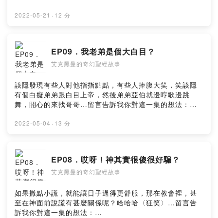
氣那麼美好，哪來的洪水？留言告訴我你對這一集的想
法：
2022-05-21
·
12 分
https://open.firstory.me/user/ckydh66uigauz09101wl
w9hi6/comments幫孩子們換取更多偉大的故事：
https://open.firstory.me/join/ckydh66uigauz09101wlw
EP09．我老弟是個大白目？
9hi6Powered by Firstory Hosting
艾克黑曼的奇幻聖經故事
該隱發現有些人對他指指點點，有些人捧腹大笑，笑該隱
有個白癡弟弟跟白目上帝，然後弟弟亞伯就邊哼歌邊跳
舞，開心的來找哥哥…留言告訴我你對這一集的想法：
https://open.firstory.me/user/ckydh66uigauz09101wl
w9hi6/comments幫孩子們換取更多偉大的故事：
2022-05-04
·
13 分
https://open.firstory.me/join/ckydh66uigauz09101wlw
9hi6Powered by Firstory Hosting
EP08．哎呀！神其實很傻很好騙？
艾克黑曼的奇幻聖經故事
如果撒點小謊，就能讓日子過得更舒服，那在教會裡，甚
至在神面前說謊有甚麼關係呢？哈哈哈〈狂笑〉…留言告
訴我你對這一集的想法：