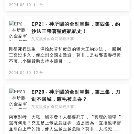
w9hi6留言告訴我你對這一集的想法：
2024-05-10
·
11 分
https://open.firstory.me/user/ckydh66uigauz09101wl
w9hi6/commentsPowered by Firstory Hosting
EP21 ‧ 神所賜的全副軍裝，第四集，約
沙法王帶著聖經趴趴走！
艾克黑曼的奇幻聖經故事
剛從死裡逃生，滿臉愁苦和疲憊的猶大王約沙法，一回到
王宮沒多久，便立刻全國走透透，莫非…是被邪靈嚇得睡
不著…小額贊助支持本節目：
https://open.firstory.me/user/ckydh66uigauz09101wl
w9hi6留言告訴我你對這一集的想法：
2024-04-30
·
12 分
https://open.firstory.me/user/ckydh66uigauz09101wl
w9hi6/commentsPowered by Firstory Hosting
EP20 ‧ 神所賜的全副軍裝，第三集，刀
劍不屠城，腋毛被血吞？
艾克黑曼的奇幻聖經故事
兩軍對峙，大戰一觸即發！人都要死了，〝真理的腰帶〞
還有何用？究竟是上帝故意捉弄，還是因為一直拒絕學習
並明白上帝的話，使人生越走越危險？莫非…人找死…小