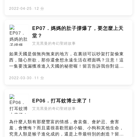
https://open.firstory.me/user/ckydh66uigauz09101wl
w9hi6/comments幫孩子們換取更多偉大的故事：
2022-04-25
·
12 分
https://open.firstory.me/join/ckydh66uigauz09101wlw
9hi6Powered by Firstory Hosting
EP07．媽媽的肚子撐爆了，要怎麼上天
堂？
艾克黑曼的奇幻聖經故事
如果天國是個無拘無束的地方，在裏頭可以吵架打架偷東
西，隨心所欲，那你還會想永遠生活在裡面嗎？注意！這
一集要洩漏獲准進入天國的秘密喔！留言告訴我你對這一
集的想法：
https://open.firstory.me/user/ckydh66uigauz09101wl
2022-03-30
·
11 分
w9hi6/comments幫孩子們換取更多偉大的故事：
https://open.firstory.me/join/ckydh66uigauz09101wlw
9hi6Powered by Firstory Hosting
EP06．打耳蚊博士來了！
艾克黑曼的奇幻聖經故事
為什麼人類有那麼豐富的情感，會哀傷、會妒忌、會害
羞，會懊悔？而且還很喜歡照顧小貓、小狗和其他生命，
究竟人類是猴子進化成的，還是上帝最特別的創造？留言