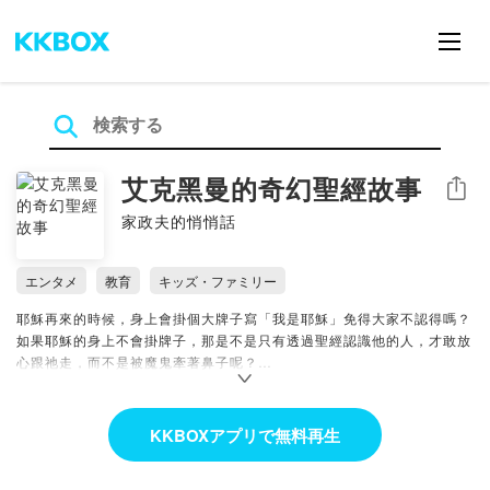
艾克黑曼的奇幻聖經故事
シェア
家政夫的悄悄話
エンタメ
教育
キッズ・ファミリー
耶穌再來的時候，身上會掛個大牌子寫「我是耶穌」免得大家不認得嗎？
如果耶穌的身上不會掛牌子，那是不是只有透過聖經認識他的人，才敢放
心跟祂走，而不是被魔鬼牽著鼻子呢？
故事人人會說，但要緊的是讓孩子們聽見值得一生一世的寶貝！
Facebook粉專｜IG 請搜尋：艾克黑曼
KKBOXアプリで無料再生
各類合作請洽：
Beer.young2009@gmail.com