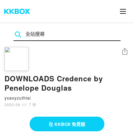
分享
DOWNLOADS Credence by
Penelope Douglas
yxavyzuthisi
2025-06-11
·
7 秒
在 KKBOX 免費聽