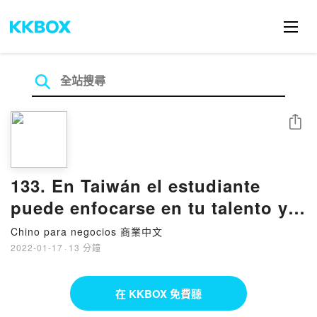
分享
133. En Taiwán el estudiante
puede enfocarse en tu talento y
pasar dos tercios de las clases.
Chino para negocios 商業中文
2022-01-17
·
13 分鐘
在 KKBOX 免費聽