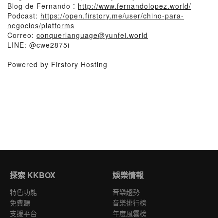
Blog de Fernando：
http://www.fernandolopez.world/
Podcast:
https://open.firstory.me/user/chino-para-
negocios/platforms
Correo:
conquerlanguage@yunfei.world
LINE: @cwe2875i
Powered by Firstory Hosting
探索 KKBOX
娛樂情報
特色功能
音樂趨勢
免費聽
音樂排行榜
支援平台
年度風雲榜