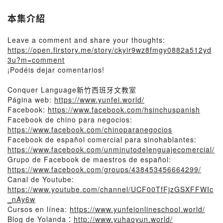
本集介紹
Leave a comment and share your thoughts:
https://open.firstory.me/story/ckyir9wz8fmgy0882a512yd
3u?m=comment
¡Podéis dejar comentarios!
Conquer Language新竹西班牙文教室
Página web:
https://www.yunfei.world/
Facebook:
https://www.facebook.com/hsinchuspanish
Facebook de chino para negocios:
https://www.facebook.com/chinoparanegocios
Facebook de español comercial para sinohablantes:
https://www.facebook.com/unminutodelenguajecomercial/
Grupo de Facebook de maestros de español:
https://www.facebook.com/groups/438453456664299/
Canal de Youtube:
https://www.youtube.com/channel/UCF00TfFjzGSXFFWIc
_nAy6w
Cursos en línea:
https://www.yunfeionlineschool.world/
Blog de Yolanda：
http://www.yuhaoyun.world/