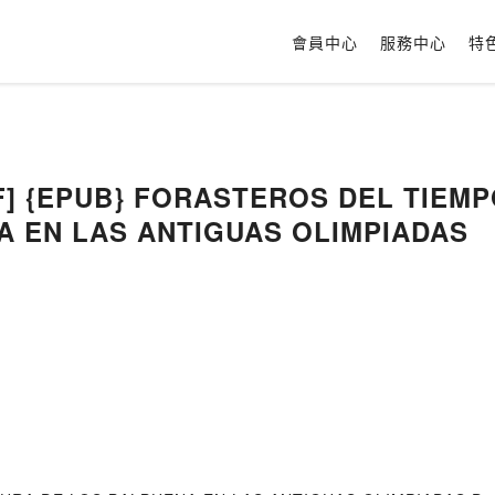
會員中心
服務中心
特
DF] {EPUB} FORASTEROS DEL TIEMP
A EN LAS ANTIGUAS OLIMPIADAS