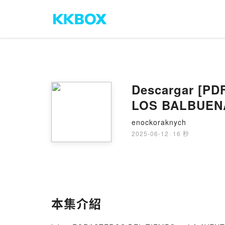
Descargar [P
LOS BALBUEN
enockoraknych
2025-06-12
·
16 秒
本集介紹