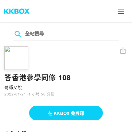
分享
答香港參學同修 108
聽師父說
2022-01-21
·
1 小時 56 分鐘
在 KKBOX 免費聽