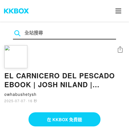
分享
EL CARNICERO DEL PESCADO
EBOOK | JOSH NILAND |
Descargar libro PDF EPUB
owhabushetysh
2025-07-07
·
16 秒
在 KKBOX 免費聽