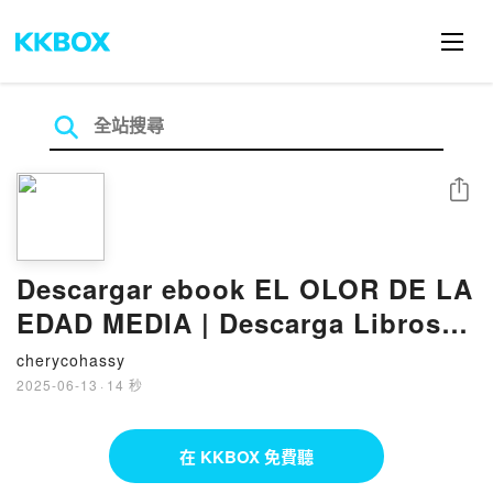
分享
Descargar ebook EL OLOR DE LA
EDAD MEDIA | Descarga Libros
Gratis (PDF - EPUB)
cherycohassy
2025-06-13
·
14 秒
在 KKBOX 免費聽