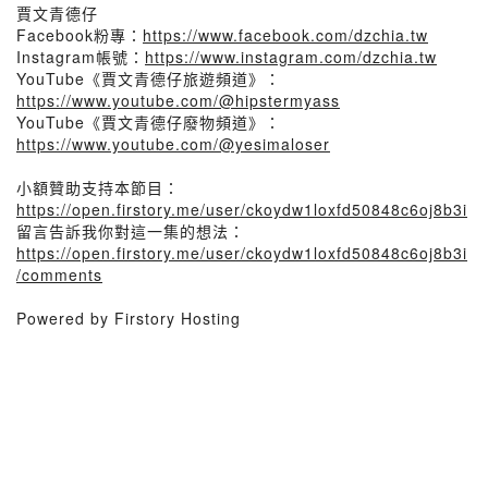
賈文青德仔
Facebook粉專：
https://www.facebook.com/dzchia.tw
Instagram帳號：
https://www.instagram.com/dzchia.tw
YouTube《賈文青德仔旅遊頻道》：
https://www.youtube.com/@hipstermyass
YouTube《賈文青德仔廢物頻道》：
https://www.youtube.com/@yesimaloser
小額贊助支持本節目：
https://open.firstory.me/user/ckoydw1loxfd50848c6oj8b3i
留言告訴我你對這一集的想法：
https://open.firstory.me/user/ckoydw1loxfd50848c6oj8b3i
/comments
Powered by Firstory Hosting