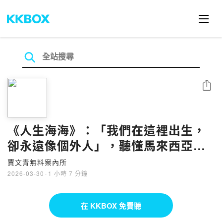
分享
《人生海海》：「我們在這裡出生，
卻永遠像個外人」，聽懂馬來西亞華
人的前世今生！丨廖克發/陳雪甄丨
賈文青無料案內所
2026 EP06丨賈文青無料案內所
2026-03-30
·
1 小時 7 分鐘
在 KKBOX 免費聽