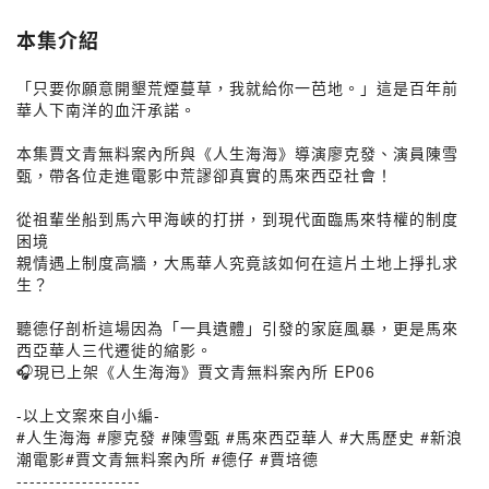
本集介紹
「只要你願意開墾荒煙蔓草，我就給你一芭地。」這是百年前
華人下南洋的血汗承諾。
本集賈文青無料案內所與《人生海海》導演廖克發、演員陳雪
甄，帶各位走進電影中荒謬卻真實的馬來西亞社會！
從祖輩坐船到馬六甲海峽的打拼，到現代面臨馬來特權的制度
困境
親情遇上制度高牆，大馬華人究竟該如何在這片土地上掙扎求
生？
聽德仔剖析這場因為「一具遺體」引發的家庭風暴，更是馬來
西亞華人三代遷徙的縮影。
🎧現已上架《人生海海》賈文青無料案內所 EP06
-以上文案來自小編-
#人生海海 #廖克發 #陳雪甄 #馬來西亞華人 #大馬歷史 #新浪
潮電影#賈文青無料案內所 #德仔 #賈培德
-------------------