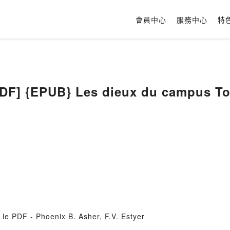
會員中心
服務中心
特
F] {EPUB} Les dieux du campus T
le PDF - Phoenix B. Asher, F.V. Estyer