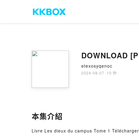
DOWNLOAD [PD
etexosyqenoc
2024-08-07
·
10 秒
本集介紹
Livre Les dieux du campus Tome 1 Télécharger 