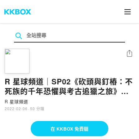
分享
R 星球頻道｜SP02《砍頭與釘樁：不
死族的千年恐懼與考古追獵之旅》｜
feat. 偽學術認真聽​
R 星球頻道
2022-02-06
·
50 分鐘
在 KKBOX 免費聽