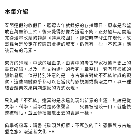
本集介紹
春節連假的收假日，聽聽去年就錄好的存擋節目。原本是希望
放在萬聖節上架，後來覺得好像力道還不夠，正好過年期間追
完從漫畫改編的韓劇《殭屍校園》，即使時空發生在現代，故
事舞台是設定在校園跟虛構的城市，仍保有一些「不死族」應
該要有的元素。​
東方的殭屍、中歐的吸血鬼，由書中的考古學家根據歷史上的
書寫紀錄，以及一些文物遺址的考究，彙整出一套有其根據的
脈絡發展。值得特別注意的是，考古學者對於不死族辨識的觀
察，這些關鍵似乎都可以在當代的影視劇或動漫之中，以一種
結合娛樂效果與刺激感的方式表現。​
只能說「不死族」還真的是永遠能玩出新意的主題，無論是從
文學、科學、哲學或是影像聲音——只要被輕咬一口，就能快
速被轉化，並且傳播擴散出去的喪屍一樣。​
偽學術粉專；購書《砍頭與釘樁：不死族的千年恐懼與考古追
獵之旅》漫遊者文化 FB
_________________________​