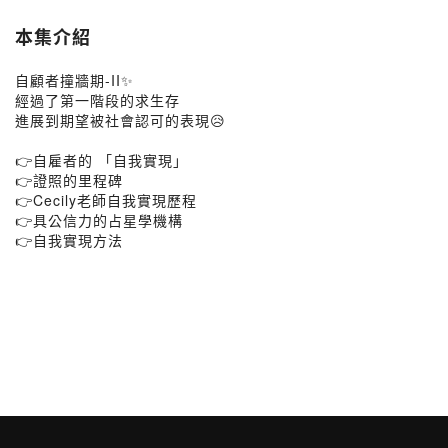
本集介紹
自顧者撞牆期-II✨
經過了第一階段的求生存
進展到期望被社會認可的表現😥
👉自雇者的 「自我實現」
👉證照的里程碑
👉Cecily老師自我實現歷程
👉具公信力的占星學機構
👉自我實現方法