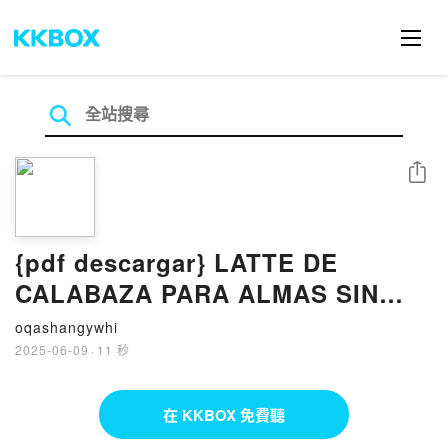
分享
{pdf descargar} LATTE DE
CALABAZA PARA ALMAS SIN
RUMBO
oqashangywhi
2025-06-09
·
11 秒
在 KKBOX 免費聽