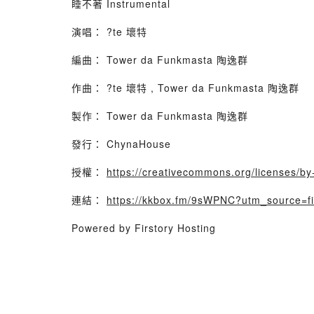
睡不著 Instrumental
演唱： ?te 壞特
編曲： Tower da Funkmasta 陶逸群
作曲： ?te 壞特 , Tower da Funkmasta 陶逸群
製作： Tower da Funkmasta 陶逸群
發行： ChynaHouse
授權：
https://creativecommons.org/licenses/b
連結：
https://kkbox.fm/9sWPNC?utm_source=f
Powered by Firstory Hosting