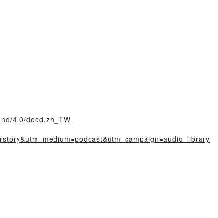
y-nd/4.0/deed.zh_TW
irstory&utm_medium=podcast&utm_campaign=audio_library