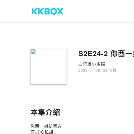
S2E24-2 你酉
酉時後小酒館
2022-01-06
·
28 分鐘
本集介紹
你酉一封新留言
可以IG私訊