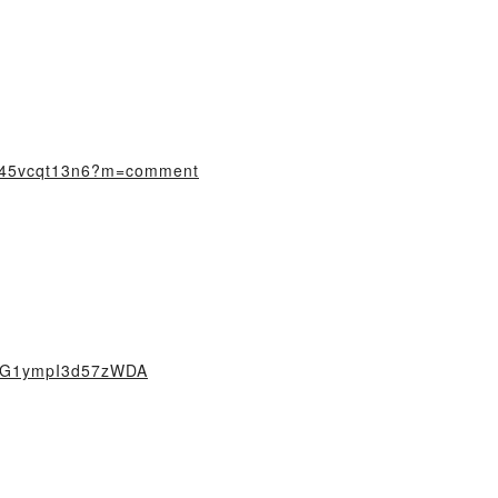
10945vcqt13n6?m=comment
0HG1ympI3d57zWDA