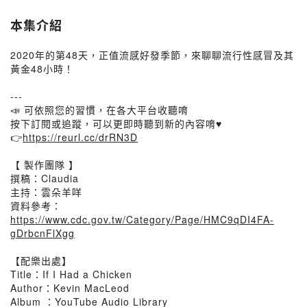
本集介紹
2020年的第48天，正值流感好發季節，來聊聊流行性感冒及其
黃金48小時！
---
📣 可依照您的習慣，在各大平台收聽唷
按下訂閱或追蹤，可以更即時聽到新的內容唷♥️
👉
https://reurl.cc/drRN3D
【 製作團隊 】
撰稿：Claudia
主持：雲朵羊咩
資料參考：
https://www.cdc.gov.tw/Category/Page/HMC9qDI4FA-
gDrbcnFlXgg
【配樂出處】
Title：If I Had a Chicken
Author：Kevin MacLeod
Album ：YouTube Audio Library