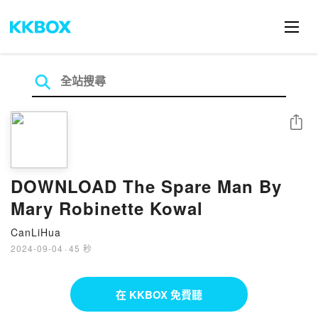
分享
DOWNLOAD The Spare Man By
Mary Robinette Kowal
CanLiHua
2024-09-04
·
45 秒
在 KKBOX 免費聽