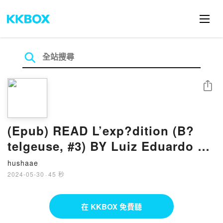
分享
(Epub) READ L’exp?dition (B?
telgeuse, #3) BY Luiz Eduardo de
Oliveira (Leo)
hushaae
2024-05-30
·
45 秒
在 KKBOX 免費聽