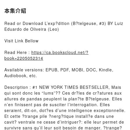
本集介紹
Read or Download L’exp?dition (B?telgeuse, #3) BY Luiz
Eduardo de Oliveira (Leo)
Visit Link Bellow
Read Here :
https://ca.bookscloud.net/?
book=2205052314
Available versions: EPUB, PDF, MOBI, DOC, Kindle,
Audiobook, etc.
Description : #1 NEW YORK TIMES BESTSELLER, Mais
qui sont donc les “Iums”?? Ces dr?les de cr?atures aux
allures de pandas peuplent la plan?te B?telgeuse. Elles
n’en finissent pas de susciter l’interrogation. Elles
seraient, dit-on, dot?es d’une intelligence exceptionnelle.
Et cette ?trange pile ?nerg?tique install?e dans une
cavit? ventrale ne cesse d’intriguer?: elle leur permet de
survivre sans qu’il leur soit besoin de manger. ?trange?