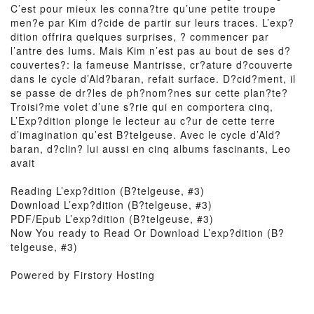
C’est pour mieux les conna?tre qu’une petite troupe
men?e par Kim d?cide de partir sur leurs traces. L’exp?
dition offrira quelques surprises, ? commencer par
l’antre des Iums. Mais Kim n’est pas au bout de ses d?
couvertes?: la fameuse Mantrisse, cr?ature d?couverte
dans le cycle d’Ald?baran, refait surface. D?cid?ment, il
se passe de dr?les de ph?nom?nes sur cette plan?te?
Troisi?me volet d’une s?rie qui en comportera cinq,
L’Exp?dition plonge le lecteur au c?ur de cette terre
d’imagination qu’est B?telgeuse. Avec le cycle d’Ald?
baran, d?clin? lui aussi en cinq albums fascinants, Leo
avait
Reading L’exp?dition (B?telgeuse, #3)
Download L’exp?dition (B?telgeuse, #3)
PDF/Epub L’exp?dition (B?telgeuse, #3)
Now You ready to Read Or Download L’exp?dition (B?
telgeuse, #3)
Powered by Firstory Hosting