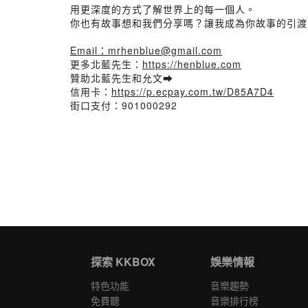
用更深度的方式了解世界上的每一個人。
你也有故事想和我們分享嗎？讓我成為你故事的引渡
Email：mrhenblue@gmail.com
更多北藍先生：
https://henblue.com
贊助北藍先生和允文➡
信用卡：
https://p.ecpay.com.tw/D85A7D4
街口支付：901000292
探索 KKBOX
娛樂情報
特色功能
音樂趨勢
免費聽
音樂排行榜