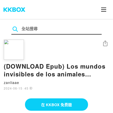
分享
(DOWNLOAD Epub) Los mundos
invisibles de los animales
microsc?picos BY H?l?ne Rajcak
zanliaae
2024-06-15
·
45 秒
在 KKBOX 免費聽