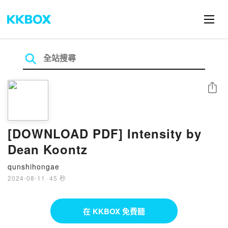
分享
[DOWNLOAD PDF] Intensity by
Dean Koontz
qunshihongae
2024-08-11
·
45 秒
在 KKBOX 免費聽