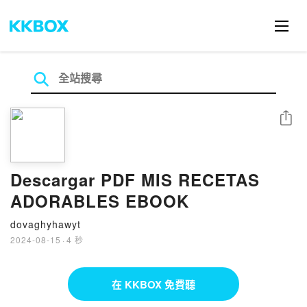
分享
Descargar PDF MIS RECETAS
ADORABLES EBOOK
dovaghyhawyt
2024-08-15
·
4 秒
在 KKBOX 免費聽