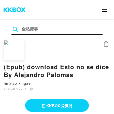
分享
(Epub) download Esto no se dice
By Alejandro Palomas
huixiao-xingae
2024-07-22
·
45 秒
在 KKBOX 免費聽