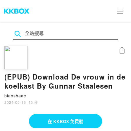
分享
(EPUB) Download De vrouw in de
koelkast By Gunnar Staalesen
biaoshaae
2024-05-16
·
45 秒
在 KKBOX 免費聽