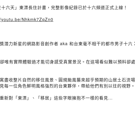
不只十六天」東漂長住計畫，完整影像紀錄已於十六頻道正式上線！
://youtu.be/Nhkmk7ZqZn0
潛力新星的網路影音創作者 aka 和台東毫不相干的都市男子十六
就是那樣，卻唯有實際體驗過才能切身感受真實景況。在這場看似難以預料
寓盡收整片自然的移住風景、圓規颱風襲來超乎預期的山居土石流
見每一位角色鮮明風格強烈的台東夥伴，帶給他們有別以往的視野
新對「東漂」、「移居」這些字眼擁抱不一樣的看見...