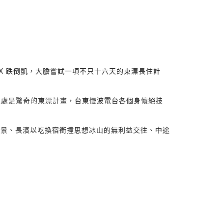
 X 跌倒凱，大膽嘗試一項不只十六天的東漂長住計
卻處處是驚奇的東漂計畫，台東慢波電台各個身懷絕技
場景、長濱以吃換宿衝撞思想冰山的無利益交往、中途
。