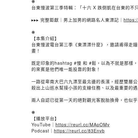
❋
台東慢波第三季特輯：「十六 X 跌倒凱在台東的
▸▸▸ 完整鉅獻｜男上加男的網路名人東漂記｜
https
❋
【本集介紹】
台東慢波電台第三季《東漂漂什麼》，邀請甫得走鐘獎
畫！
既定印象的hashtag #慢 和 #鬆，以為不
的來賓是他們唯一能投靠的對象！
一路從卑南大巴六九漂至最北邊的長濱，經歷雙層公
殺出上山巡水幫接小孩的支線任務、以及最重要的遇
兩人自認已從第一天的絕對觀光客脫胎換骨，也似乎重
❋
【播放平台】​
YouTube｜
https://reurl.cc/MApOMv​
Podcast｜
https://reurl.cc/83Envb​