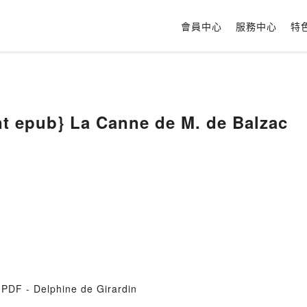
會員中心
服務中心
特
t epub} La Canne de M. de Balzac
 PDF - Delphine de Girardin