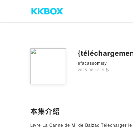
{téléchargemen
efacassomisy
2025-06-13
·
9 秒
本集介紹
Livre La Canne de M. de Balzac Télécharger le