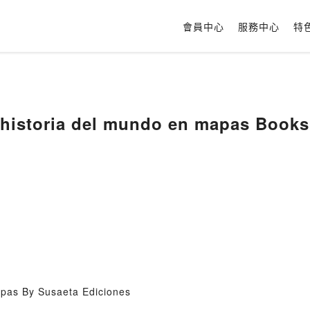
會員中心
服務中心
特
historia del mundo en mapas Books
apas By Susaeta Ediciones