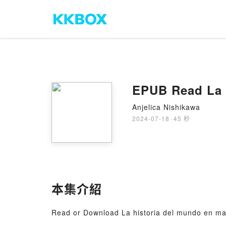
EPUB Read La 
Anjelica Nishikawa
2024-07-18
·
45 秒
本集介紹
Read or Download La historia del mundo en m