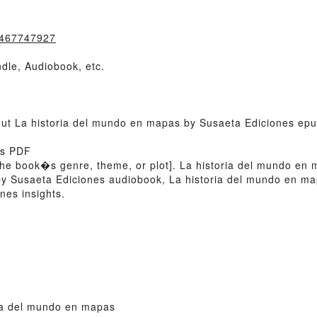
8467747927
dle, Audiobook, etc.
bout La historia del mundo en mapas by Susaeta Ediciones ep
as PDF
 of the book�s genre, theme, or plot]. La historia del mundo e
 by Susaeta Ediciones audiobook, La historia del mundo en m
nes insights.
ia del mundo en mapas