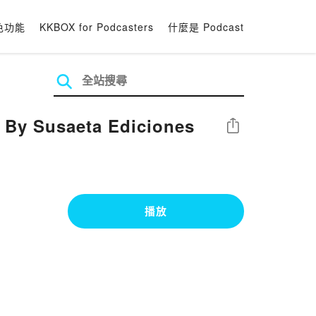
色功能
KKBOX for Podcasters
什麼是 Podcast
 By Susaeta Ediciones
分享
播放