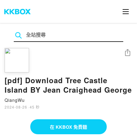
分享
[pdf] Download Tree Castle
Island BY Jean Craighead George
QiangWu
2024-08-26
·
45 秒
在 KKBOX 免費聽