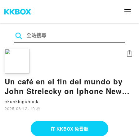
分享
Un café en el fin del mundo by
John Strelecky on Iphone New
Format
ekunkinguhunk
2025-06-12
·
10 秒
在 KKBOX 免費聽