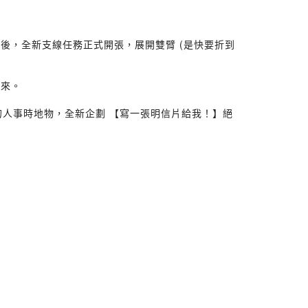
後，全新支線任務正式開張，展開雙臂 (是快要折到
出來。
的人事時地物，全新企劃 【寫一張明信片給我！】絕