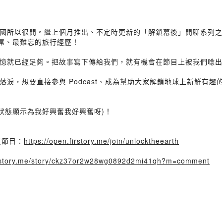
國所以很閒。繼上個月推出、不定時更新的「解鎖幕後」閒聊系列之
最屌、最難忘的旅行經歷！
憶就已經足夠。把故事寫下傳給我們，就有機會在節目上被我們唸
淚，想要直接參與 Podcast、成為幫助大家解鎖地球上新鮮有趣
狀態顯示為我好興奮我好興奮呀)！
質節目：
https://open.firstory.me/join/unlocktheearth
firstory.me/story/ckz37or2w28wg0892d2mi41qh?m=comment