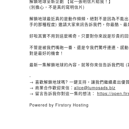
解鎖地球全新企劃 【寫一張明信片給我！】
(別擔心，不是真的寫明信片)
解鎖地球最近真的是動作頻頻，絕對不是因為不能出
手的那種程度) 邀請大家來訊告訴我們，你最酷、
好啦其實不用到這麼稀奇，只要對你來說是珍貴的回
不管是被我們嘴砲一番、還是令我們驚呼連連、感動落
對是最好的機會！
最新一集解鎖地球的內容，就等你來信告訴我們啦 (
-
→ 喜歡解鎖地球嗎? 一鍵支持，讓我們繼續產出優
→ 商業合作歡迎來信：
alice@lumosads.biz
→ 留言告訴我你對這一集的想法：
https://open.
Powered by Firstory Hosting