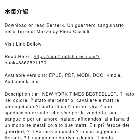
本集介紹
Download or read Berserk. Un guerriero sanguinario
nelle Terre di Mezzo by Piero Ciccioli
Visit Link Bellow
Read Here :
https://cdn7.pdfshares.com/?
book=8862521170
Available versions: EPUB, PDF, MOBI, DOC, Kindle,
Audiobook, etc.
Description : #1 NEW YORK TIMES BESTSELLER, ? nato
nel dolore, ? stato mercenario, cavaliere e martire
persegui da d?i partoriti dall’inferno. Ora ? uno
spadaccino errante, che vive per la vendetta, per il
sangue e per un amore malato, affidandosi alla lama di
un monolite metallico alto due metri. E il pi? feroce dei
guerrieri, ? il Berserk e questa ? la sua leggenda…
Berserk ? il manga che ha rivoluzionato il modo