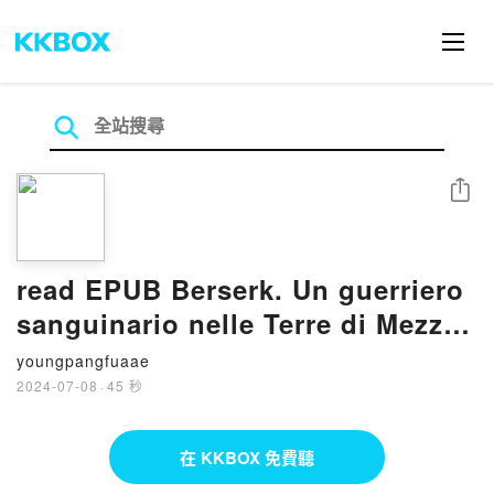
分享
read EPUB Berserk. Un guerriero
sanguinario nelle Terre di Mezzo
By Piero Ciccioli
youngpangfuaae
2024-07-08
·
45 秒
在 KKBOX 免費聽