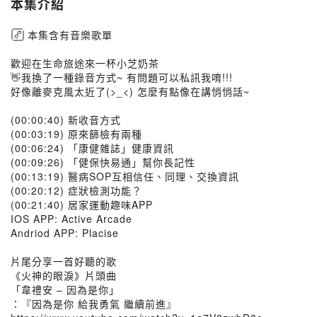
本集介紹
本集含有音樂歌單
歡迎在生命旅途來一杯小芝奶茶
👋我換了一種錄音方式~ 有問題可以私訊我唷!!!
好像離麥克風太近了(>_<) 怎麼有點像在講悄悄話~
(00:00:40) 新收音方式
(00:03:19) 原來篩檢有兩種
(00:06:24) 「康健雜誌」健康資訊
(00:09:26) 「健保快易通」幫你長記性
(00:13:19) 醫病SOP互相信任、同理、交換資訊
(00:20:12) 症狀檢測功能？
(00:21:40) 居家運動趣味APP
IOS APP: Active Arcade
Andriod APP: Placise
片尾分享一首好聽的歌
《火神的眼淚》片頭曲
「韋禮安 – 因為是你」
：『因為是你 給我勇氣 繼續前進』