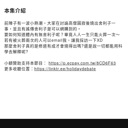
本集介紹
前陣子有一波小熱潮，大家在討論高僧圓寂後燒出舍利子一
事，並且有謠傳舍利子是可以網購到的。
要如何知道體內有無舍利子呢？畢竟人人一生只能火葬一次～
若有被火葬兩次的人可以email我，讓我採訪一下XD
那麼舍利子真的是修道有成才會燒得出嗎?還是說一切都能用科
學去解釋呢?
小額贊助支持本節目：
https://p.ecpay.com.tw/8CD6F63
更多收聽位置：
https://linktr.ee/holidaydebate