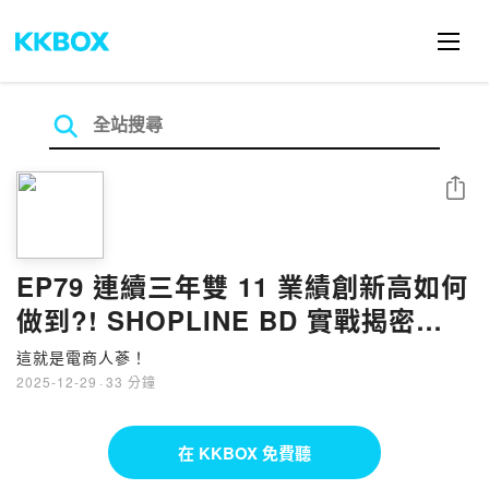
分享
EP79 連續三年雙 11 業績創新高如何
做到?! SHOPLINE BD 實戰揭密
2026 零售電商決勝關鍵｜談談人蔘大
這就是電商人蔘！
事！
2025-12-29
·
33 分鐘
在 KKBOX 免費聽