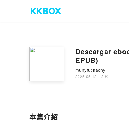
Descargar ebo
EPUB)
muhyfuchachy
2025-05-12
·
13 秒
本集介紹