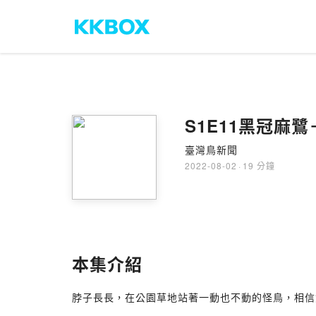
S1E11黑冠
臺灣鳥新聞
2022-08-02
·
19 分鐘
本集介紹
脖子長長，在公園草地站著一動也不動的怪鳥，相信