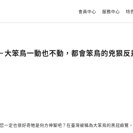
會員中心
服務中心
特
麻鷺－大笨鳥一動也不動，都會笨鳥的兇狠反
您一定也很好奇牠是何方神聖吧？在臺灣被稱為大笨鳥的黑冠麻鷺