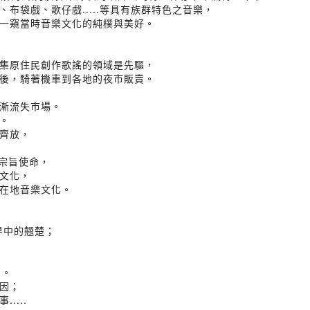
布袋戲、歌仔戲.....等具有族群特色之音樂，
一窺當時音樂文化的純樸與美好。
集原住民創作歌謠的領域是先驅，
後，騎著機車到各地的夜市販賣。
漸流失市場。
。
齊放，
的宗旨使命，
文化，
在地音樂文化。
界中的翹楚；
滴。
因；
...