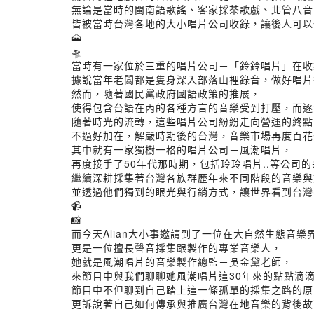
無論是當時的閩南語歌謠、客家採茶歌戲、北管八音、
皆被當時台灣各地的大小唱片公司收錄，讓後人可以
🗻
🛸
當時有一家位於三重的唱片公司－「鈴鈴唱片」在收
據說當年老闆都是隻身深入部落山裡錄音，做好唱片
然而，隨著國民黨政府國語政策的推展，
使得包含台語在內的各種方言的音樂受到打壓，而逐
隨著時光的流轉，這些唱片公司紛紛走向營運的終點
不過好加在，解嚴時期後的台灣，音樂市場再度百花
其中就有一家獨樹一格的唱片公司－風潮唱片，
再度接手了50年代那時期，包括玲玲唱片..等公司
繼續深耕採集著台灣各族群歷年來不同階段的音樂與
並透過他們獨到的眼光與行銷方式，讓世界看到台灣
📹
📸
而今天Alian大小事邀請到了一位在大自然生態音樂
更是一位擅長聲音採集跟製作的專業音樂人，
她就是風潮唱片的音樂製作總監－吳金黛老師，
來節目中與我們聊聊她風潮唱片這30年來的點點滴
節目中不但聊到自己踏上這一條孤單的採集之路的原
更訴說著自己如何傳承與推廣台灣在地音樂的背後故事..