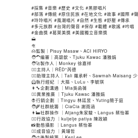
#採集 #音樂 #歷史 #文化 #黑膠唱片
#部落 #傳統 #原住民族 #在地文化 #故事 #國際 #
#玲玲唱片 #風潮唱片 #自然 #生態 #舒壓 #傳承
#多元族群 #台灣的聲音 #保存 #載體 #歌謠 #吟唱
#金曲獎 #葛萊美獎 #美國獨立音樂獎
🗻
🛸
🙍監製｜Pisuy Masaw、ACI HIRYO
🧑‍🦱編審｜高碧歆、Tjuku Kawac 潘雅娟
🧑‍🚀製作人｜Monkey 徐嘉祥
🤵‍♀️主持人｜RĒD°芮德
🙎‍♂️助理主持人｜Tali 羅承軒、Sawmah·Maisang
🦸執行經紀 ｜大摳、LuLu、李毓琪
👩‍🔧企劃溝通 ｜Mia吳函蒨
👩‍⚖️異業推廣 ｜Tjuku Kawac 潘雅娟
🧛行銷企劃 ｜Tingyu 林廷昱、Yuting簡于庭
🧑‍🌾社群統籌 ｜CiaCia 謝雨涵
👩‍🏭社群操作 ｜Atjang朱家駿、Langus 蔡怡蓁
🙎‍♂️行政協力 ｜kuljelje patiya 陳政穎
📸動態攝影 ｜Langus 蔡怡蓁
🙎‍♂️成音協力 ｜黃璿哲
🧑‍🎨後製統籌 ｜KenLee