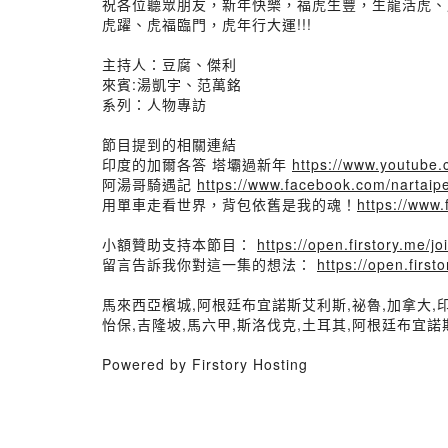
祝各位聽眾朋友，新年快樂，福虎生豐，生龍活虎、
虎躍、虎福臨門，虎年行大運!!!
主持人：豆腐、傑利
來賓:湯凱宇、范萬銘
系列：人物專訪
節目提到的相關連結
印度的加爾各答 塔壩過新年
https://www.youtube
阿湯哥騎遇記
https://www.facebook.com/nartaipe
用單車走看世界，背包依舊是我的魂！
https://www
小額贊助支持本節目：
https://open.firstory.me/jo
留言告訴我你對這一集的想法：
https://open.fir
馬來西亞檳城,阿根廷布宜諾斯艾利斯,祕魯,加拿大,
怡保,吉隆坡,馬六甲,斯洛伐克,土耳其,阿根廷布宜諾
Powered by Firstory Hosting