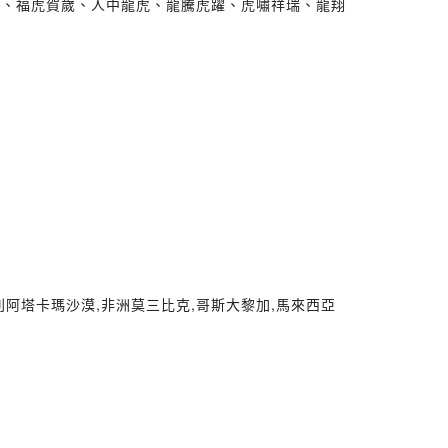
祥、福虎賀歲、人中龍虎、龍騰虎躍、虎嘯祥瑞、龍翔
利阿塔卡瑪沙漠,非洲莫三比克,哥斯大黎加,馬來西亞