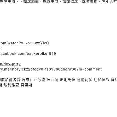
虎虎生風、、如虎添億、虎氣生財、如龍似虎、虎嘯鷹揚、虎年吉
.com/watch?v=755j9zxYIcQ
i
.facebook.com/backerbiker999
in/dov-jerry
story.me/story/ckz2bfqgv0i4s09860qngfw38?m=comment
印度加爾各答,馬來西亞冰城,紐西蘭,瓜地馬拉,薩爾瓦多,尼加拉瓜,智
斯,玻利維亞,貝里斯