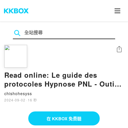
分享
Read online: Le guide des
protocoles Hypnose PNL - Outil
destiné aux professionnels des
chishohesyss
thérapies brèves et du coaching
2024-09-02
·
16 秒
在 KKBOX 免費聽