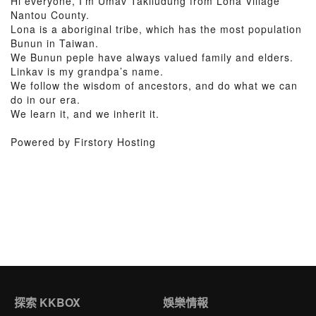
Hi everyone, I’m Umav Takiludung from Lona Village
Nantou County.
Lona is a aboriginal tribe, which has the most population
Bunun in Taiwan.
We Bunun peple have always valued family and elders.
Linkav is my grandpa’s name.
We follow the wisdom of ancestors, and do what we can
do in our era.
We learn it, and we inherit it.
Powered by Firstory Hosting
探索 KKBOX
娛樂情報